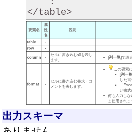
    :

属
要素名
性
説明
名
table
-
row
-
セルに書き込む値を表し
column
-
[列一覧]
で設
ます。
この要素に
[列一覧
した書
セルに書き込む書式・コ
format
-
「Ex
メントを表します。
い書式
何も入力しな
ま使用されま
出力スキーマ
ありません。