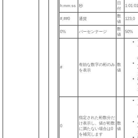
日
h:mm:ss
秒
1:01:0
付
数
#,##0
通貨
123,0
値
数
0%
パーセンテージ
50%
値
有効な数字の桁のみ
数
#
を表示
値
指定された桁数分だ
け表示し、値が桁数
数
0
に満たない場合は0
値
を補完します