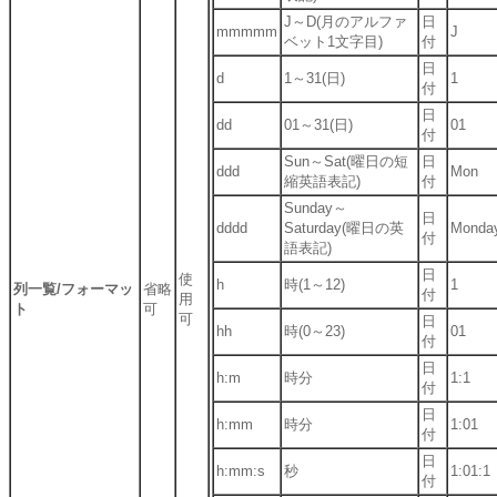
J～D(月のアルファ
日
mmmmm
J
ベット1文字目)
付
日
d
1～31(日)
1
付
日
dd
01～31(日)
01
付
Sun～Sat(曜日の短
日
ddd
Mon
縮英語表記)
付
Sunday～
日
dddd
Saturday(曜日の英
Monda
付
語表記)
日
使
h
時(1～12)
1
列一覧/フォーマッ
省略
付
用
ト
可
可
日
hh
時(0～23)
01
付
日
h:m
時分
1:1
付
日
h:mm
時分
1:01
付
日
h:mm:s
秒
1:01:1
付