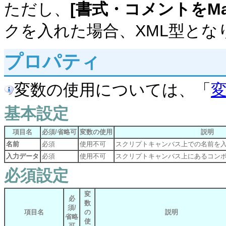
ただし、
[書式・コメントをMa
クを入れた場合、XML型とな
プロパティ
変数の使用については、「
基本設定
項目名
必須/省略可
変数の使用
説明
名前
必須
使用不可
スクリプトキャンバス上での名前を
入力データ
必須
使用不可
スクリプトキャンバス上にあるコン
必須設定
変
必
数
須/
項目名
の
説明
省略
使
可