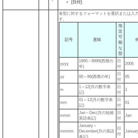
[日付]
:
各型に対するフォーマットを選択または入
す。
指
定
可
記号
意味
能
な
型
1900～9999(西暦の
日
yyyy
2005
年)
付
日
yy
00～99(西暦の年)
05
付
1～12(月の数字表
日
m
1
記)
付
01～12(月の数字表
日
mm
01
記)
付
Jan～Dec(月の短縮
日
mmm
Jan
英語表記)
付
January～
日
mmmm
December(月の英語
Januar
付
表記)