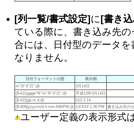
[列一覧/書式設定]
に
[書き
ている際に、書き込み先の
合には、日付型のデータを
なりません。
日付フォーマットの型
表示例
m"月"d"日";@
3月14日
[$-411]ggge"年"m"月"d"日";@
平成13年3月14日
[$-411]ge.m.d;@
h13.3.14
[$-409]yyyy/m/d h:mm AM/PM;@
13/3/14 1:30 PM
書き込み先の
ユーザー定義の表示形式