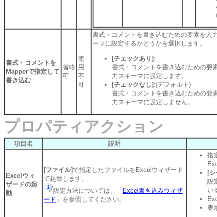
書式・コメントを書き込むための要素を入
ーマに設定するかどうかを選択します。
使
[チェックあり]
:
書式・コメントを
省略
用
書式・コメントを書き込むための要
Mapperで指定して
可
不
力スキーマに設定します。
書き込む
可
[チェックなし]
:(デフォルト)
書式・コメントを書き込むための要
力スキーマに設定しません。
プロパティアクション
項目名
説明
指
E
[ファイル]
で指定したファイルをExcelウィザード
[シ
Excelウィ
で起動します。
設
ザードの起
い
設定方法については、「
Excel書き込みウィザ
動
E
ード
」を参照してください。
表