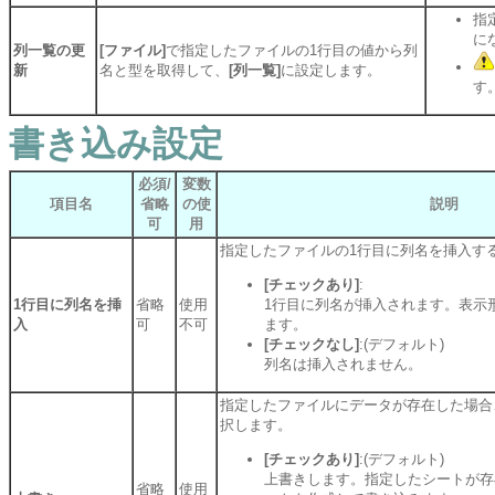
指
に
列一覧の更
[ファイル]
で指定したファイルの1行目の値から列
新
名と型を取得して、
[列一覧]
に設定します。
す
書き込み設定
必須/
変数
項目名
省略
の使
説明
可
用
指定したファイルの1行目に列名を挿入す
[チェックあり]
:
1行目に列名を挿
省略
使用
1行目に列名が挿入されます。表示
入
可
不可
ます。
[チェックなし]
:(デフォルト)
列名は挿入されません。
指定したファイルにデータが存在した場合
択します。
[チェックあり]
:(デフォルト)
上書きします。指定したシートが存
省略
使用