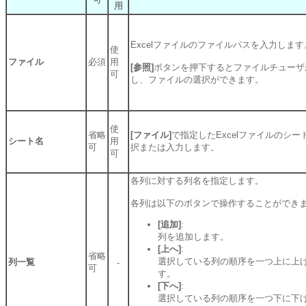
用
Excelファイルのファイルパスを入力します
使
ファイル
必須
用
[参照]
ボタンを押下するとファイルチューザ
可
し、ファイルの選択ができます。
使
省略
[ファイル]
で指定したExcelファイルのシー
シート名
用
可
択または入力します。
可
各列に対する列名を指定します。
各列は以下のボタンで操作することができ
[追加]
:
列を追加します。
[上へ]
:
省略
選択している列の順序を一つ上に上
列一覧
-
可
す。
[下へ]
:
選択している列の順序を一つ下に下