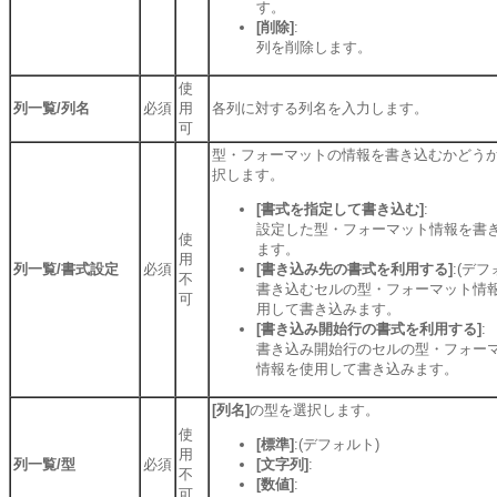
す。
[削除]
:
列を削除します。
使
列一覧/列名
必須
用
各列に対する列名を入力します。
可
型・フォーマットの情報を書き込むかどう
択します。
[書式を指定して書き込む]
:
設定した型・フォーマット情報を書
使
ます。
用
列一覧/書式設定
必須
[書き込み先の書式を利用する]
:(デフ
不
書き込むセルの型・フォーマット情
可
用して書き込みます。
[書き込み開始行の書式を利用する]
:
書き込み開始行のセルの型・フォー
情報を使用して書き込みます。
[列名]
の型を選択します。
使
[標準]
:(デフォルト)
用
列一覧/型
必須
[文字列]
:
不
[数値]
:
可