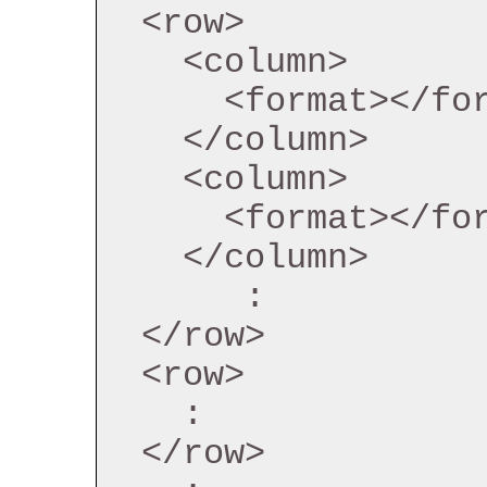
  <row>

    <column>

      <format></format>

    </column>

    <column>

      <format></format>

    </column>

       :

  </row>

  <row>

    :

  </row>
