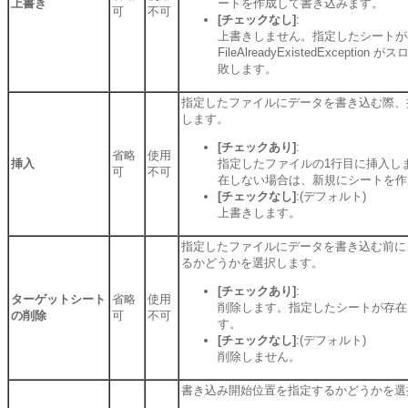
上書き
ートを作成して書き込みます。
可
不可
[チェックなし]
:
上書きしません。指定したシートが
FileAlreadyExistedExcept
敗します。
指定したファイルにデータを書き込む際、
します。
[チェックあり]
:
省略
使用
挿入
指定したファイルの1行目に挿入し
可
不可
在しない場合は、新規にシートを作
[チェックなし]
:(デフォルト)
上書きします。
指定したファイルにデータを書き込む前に
るかどうかを選択します。
[チェックあり]
:
ターゲットシート
省略
使用
削除します。指定したシートが存在
の削除
可
不可
す。
[チェックなし]
:(デフォルト)
削除しません。
書き込み開始位置を指定するかどうかを選