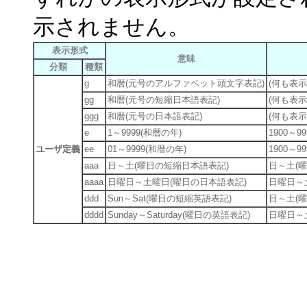
示されません。
表示形式
意味
分類
種類
g
和暦(元号のアルファベット頭文字表記)
(何も表示
gg
和暦(元号の短縮日本語表記)
(何も表示
ggg
和暦(元号の日本語表記)
(何も表示
e
1～9999(和暦の年)
1900～9
ユーザ定義
ee
01～9999(和暦の年)
1900～9
aaa
日～土(曜日の短縮日本語表記)
日～土(
aaaa
日曜日～土曜日(曜日の日本語表記)
日曜日～
ddd
Sun～Sat(曜日の短縮英語表記)
日～土(
dddd
Sunday～Saturday(曜日の英語表記)
日曜日～