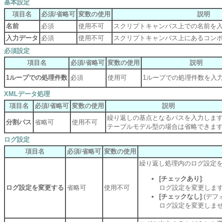
基本設定
項目名
必須/省略可
変数の使用
説明
名前
必須
使用不可
スクリプトキャンバス上での名前を
入力データ
必須
使用不可
スクリプトキャンバス上にあるコン
必須設定
項目名
必須/省略可
変数の使用
説明
1ループでの処理件数
必須
使用可
1ループでの処理件数を入
XMLデータ処理
項目名
必須/省略可
変数の使用
説明
繰り返しの基点となるパスを入力しま
分割パス
省略可
使用不可
テーブルモデル型の場合は省略できま
ログ設定
項目名
必須/省略可
変数の使用
繰り返し処理内のログ設定
[チェックあり]
:
ログ設定を変更する
省略可
使用不可
ログ設定を変更しま
[チェックなし]
:(デフ
ログ設定を変更しま