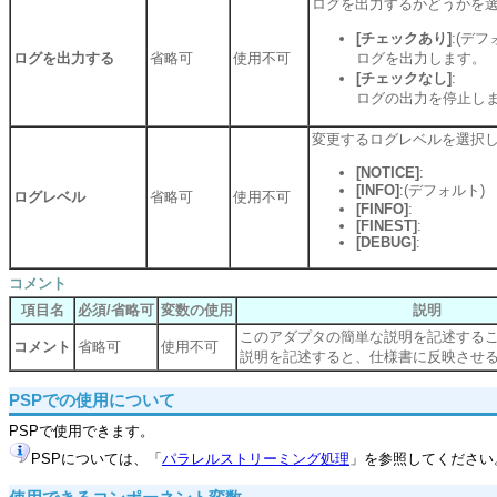
ログを出力するかどうかを
[チェックあり]
:(デフ
ログを出力する
省略可
使用不可
ログを出力します。
[チェックなし]
:
ログの出力を停止し
変更するログレベルを選択
[NOTICE]
:
[INFO]
:(デフォルト)
ログレベル
省略可
使用不可
[FINFO]
:
[FINEST]
:
[DEBUG]
:
コメント
項目名
必須/省略可
変数の使用
説明
このアダプタの簡単な説明を記述する
コメント
省略可
使用不可
説明を記述すると、仕様書に反映させ
PSPでの使用について
PSPで使用できます。
PSPについては、「
パラレルストリーミング処理
」を参照してください