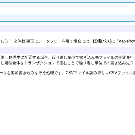
し(データ件数)処理にデータフローを引く場合には、
[分割パス]
に「/tabl
り返し処理中に配置する場合、繰り返し単位で書き込み先ファイルの開閉を行
返し処理全体をトランザクションで囲むことで繰り返し単位での書き込み先フ
データを追加書き込みを行う処理です。CSVファイル読み取り→CSVファイ