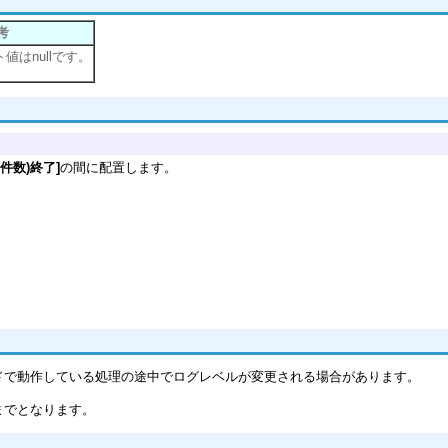
考
値はnullです。
件数)終了]
の間に配置します。
ドで動作している処理の途中でログレベルが変更される場合があります。
までとなります。