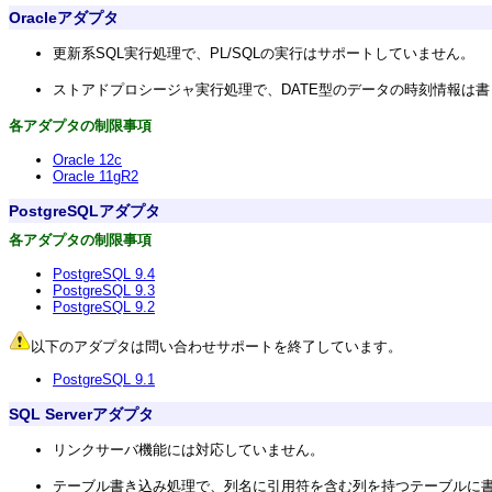
Oracleアダプタ
更新系SQL実行処理で、PL/SQLの実行はサポートしていません。
ストアドプロシージャ実行処理で、DATE型のデータの時刻情報は
各アダプタの制限事項
Oracle 12c
Oracle 11gR2
PostgreSQLアダプタ
各アダプタの制限事項
PostgreSQL 9.4
PostgreSQL 9.3
PostgreSQL 9.2
以下のアダプタは問い合わせサポートを終了しています。
PostgreSQL 9.1
SQL Serverアダプタ
リンクサーバ機能には対応していません。
テーブル書き込み処理で、列名に引用符を含む列を持つテーブルに