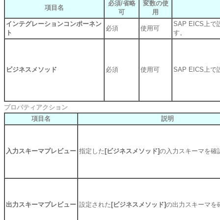
必須/省略
変数の使
項目名
可
用
インテグレーションコンポーネン
SAP EIC
必須
使用可
ト
す。
ビジネスメソッド
必須
使用可
SAP EICS
プロパティアクション
項目名
説明
入力スキーマプレビュー
指定した
[ビジネスメソッド]
の入力スキーマを確
出力スキーマプレビュー
設定された
[ビジネスメソッド]
の出力スキーマを