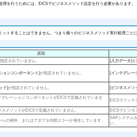
ンド処理を行うためには、EICSでビジネスメソッド設定を行う必要があります。
をコミットすることはできません。つまり個々のビジネスメソッド実行処理ごと
原因
指定されていません。
[入力データ]
を
ションコンポーネント]
が指定されていません。
[インテグレー
ッド]
が指定されていません。
[ビジネスメソ
テグレーションコンポーネントがEICSで定義されていませ
EICSでイン
スメソッドがEICSで定義されていません。
EICSでビジ
SAPシステム
ムからの例外、またはアダプタ内部エラーが発生しています。
い。