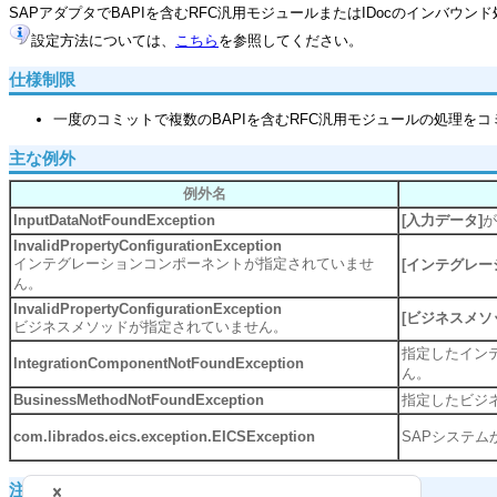
SAPアダプタでBAPIを含むRFC汎用モジュールまたはIDocのインバウ
設定方法については、
こちら
を参照してください。
仕様制限
一度のコミットで複数のBAPIを含むRFC汎用モジュールの処理
主な例外
例外名
InputDataNotFoundException
[入力データ]
が
InvalidPropertyConfigurationException
インテグレーションコンポーネントが指定されていませ
[インテグレー
ん。
InvalidPropertyConfigurationException
[ビジネスメソ
ビジネスメソッドが指定されていません。
指定したイン
IntegrationComponentNotFoundException
ん。
BusinessMethodNotFoundException
指定したビジネ
com.librados.eics.exception.EICSException
SAPシステ
注意事項