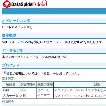
オペレーション名
ビジネスメソッド実行
機能概要
SAPシステムのBAPIを含むRFC汎用モジュールまたはIDocを実行します。
データモデル
本コンポーネントのデータモデルはXML型です。
プロパティ
変数の使用については、「
変数
」を参照してください。
基本設定
項目名
必須/省略可
変数の使用
説明
名前
必須
使用不可
スクリプトキャンバス上での名前を
入力データ
必須
使用不可
スクリプトキャンバス上にあるコン
必須設定