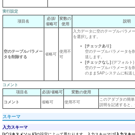
実行設定
必須/
変数の
項目名
説明
省略可
使用
入力データに空のテーブルパラメ
を選択します。
[チェックあり]
:
空のテーブルパラメー
使用不
空のテーブルパラメータを削
省略可
タを削除する
可
送します。
[チェックなし]
:(デフォルト)
空のテーブルパラメータを
のままSAPシステムに転送
コメント
項目名
必須/省略可
変数の使用
このアダプタの簡単
コメント
省略可
使用不可
説明を記述すると、
スキーマ
入力スキーマ
[ビジネスメソッド]
の設定によって異なります。入力スキーマは
[入力スキ