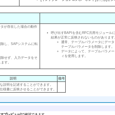
ータが存在した場合の動作
呼び出すBAPIを含むRFC汎用モジュー
結果が正常に反映されないものがあります。(例:
通常、テーブルパラメータにデータを
除し、SAPシステムに転
テーブルパラメータを削除します。
データによって、テーブルパラメー
ィを使用します。
削除せず、入力データをそ
します。
説明
備考
な説明を記述することができます。
仕様書に反映させることができます。
ーマプレビュー]
で確認できます。