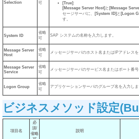
Selection
可
[True]
:
[Message Server Host]
と
[Message Serve
セージサーバに、
[System ID]
と
[Logon G
す。
省略
SAP システムの名称を入力します。
System ID
可
省略
Message Server
メッセージサーバのホスト名またはIPアドレス
Host
可
省略
Message Server
メッセージサーバのサービス名またはポート番号
Service
可
省略
アプリケーションサーバのグループ名を入力しま
Logon Group
可
ビジネスメソッド設定(Busines
必
須/
項目名
説明
省略