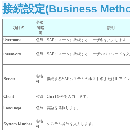
接続設定(Business Method 
必須/
項目名
省略
説明
可
Username
必須
SAPシステムに接続するユーザ名を入力します。
必須
SAPシステムに接続するユーザのパスワードを
Password
省略
Server
接続するSAPシステムのホスト名またはIPアド
可
Client
必須
Client番号を入力します。
必須
言語を選択します。
Language
省略
システム番号を入力します。
System Number
可