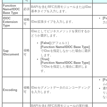
可
Function
BAPIを含むRFC汎用モジュールまたはIDoc
必須
Name/IDOC
基本タイプを入力します。
Base Type
[F
IDOC
省略
IDoc拡張タイプを入力します。
Extension
力
可
Type
IDocとしてビジネスメソッドを実行するか
どうか選択します。
[False]
:(デフォルト)
[Function Name/IDOC Base Type]
省略
Sap
でIDocを指定しなかった場合に選択
IDocument
可
します。
[True]
:
[Function Name/IDOC Base Type]
でIDocを指定した場合に選択しま
す。
[F
ム
省略
IDocセグメントデータのエンコーディング
通
Encoding
可
を入力します。
り
な
BAPIを含むRFC汎用モジュールの実行後、