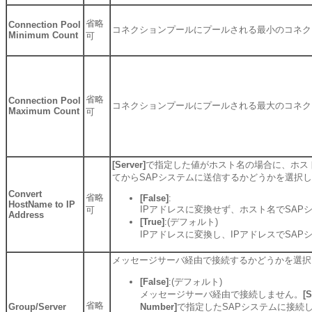
省略
Connection Pool
コネクションプールにプールされる最小のコネク
Minimum Count
可
省略
Connection Pool
コネクションプールにプールされる最大のコネク
Maximum Count
可
[Server]
で指定した値がホスト名の場合に、ホス
てからSAPシステムに送信するかどうかを選択
Convert
省略
[False]
:
HostName to IP
IPアドレスに変換せず、ホスト名でSAP
可
Address
[True]
:(デフォルト)
IPアドレスに変換し、IPアドレスでSA
メッセージサーバ経由で接続するかどうかを選択
[False]
:(デフォルト)
メッセージサーバ経由で接続しません。
[S
省略
Group/Server
Number]
で指定したSAPシステムに接続