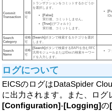
トランザクションをコミットするかどうか
を選択します。
[F
省略
Commit
[False]
:
I
Transaction
可
実行後、コミットしません。
[True]
:(デフォルト)
実行後、コミットします。
省略
[Search]
ボタンで検索するカテゴリを選択
Search
Category
可
します。
[Search]
ボタンで検索するBAPIを含むRFC
省略
Search
フ
汎用モジュールまたはIDocの検索キーワー
Name
可
ドを入力します。
ログについて
EICSのログはDataSpider
に出力されます。また、ログレ
[Configuration]
-
[Logging]
の