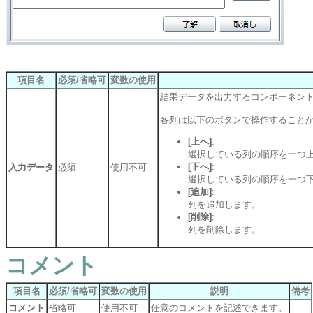
項目名
必須/省略可
変数の使用
結果データを出力するコンポーネン
各列は以下のボタンで操作すること
[上へ]
:
選択している列の順序を一つ上
[下へ]
:
入力データ
必須
使用不可
選択している列の順序を一つ下
[追加]
:
列を追加します。
[削除]
:
列を削除します。
コメント
項目名
必須/省略可
変数の使用
説明
備考
コメント
省略可
使用不可
任意のコメントを記述できます。