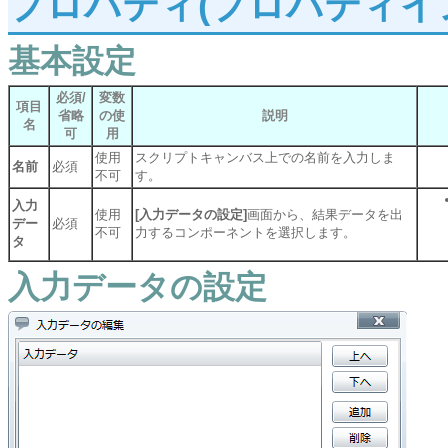
プロパティ(プロパティイ
基本設定
必須/
変数
項目
省略
の使
説明
名
可
用
使用
スクリプトキャンバス上での名前を入力しま
名前
必須
不可
す。
入力
使用
[入力データの設定]
画面から、結果データを出
デー
必須
不可
力するコンポーネントを選択します。
タ
入力データの設定