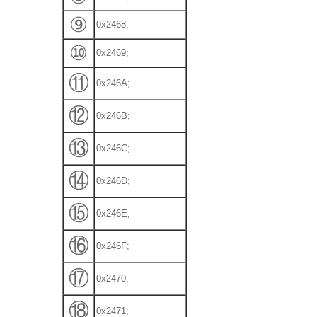
⑨
0x2468;
⑩
0x2469;
⑪
0x246A;
⑫
0x246B;
⑬
0x246C;
⑭
0x246D;
⑮
0x246E;
⑯
0x246F;
⑰
0x2470;
⑱
0x2471;