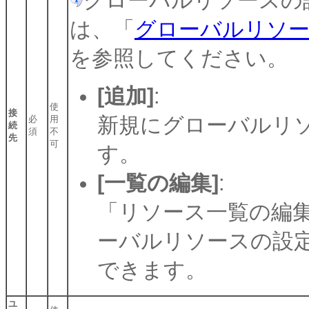
グローバルリソースの
は、「
グローバルリソ
を参照してください。
[追加]
:
使
接
新規にグローバルリ
必
用
続
須
不
先
可
す。
[一覧の編集]
:
「リソース一覧の編
ーバルリソースの設
できます。
ユ