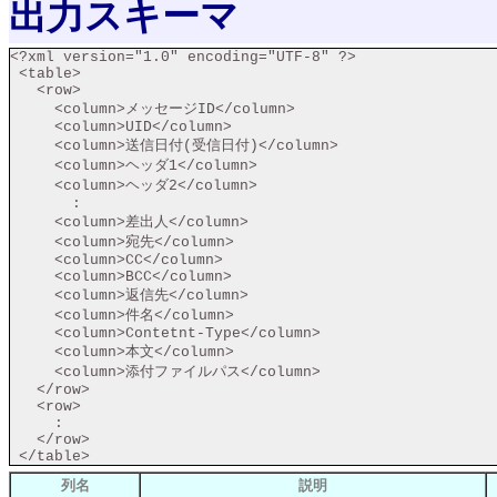
出力スキーマ
<?xml version="1.0" encoding="UTF-8" ?>

 <table>

   <row>

     <column>メッセージID</column>

     <column>UID</column>

     <column>送信日付(受信日付)</column>

     <column>ヘッダ1</column>

     <column>ヘッダ2</column>

       :

     <column>差出人</column>

     <column>宛先</column>

     <column>CC</column>

     <column>BCC</column>

     <column>返信先</column>

     <column>件名</column>

     <column>Contetnt-Type</column>

     <column>本文</column>

     <column>添付ファイルパス</column>

   </row>

   <row>

     :

   </row>

列名
説明