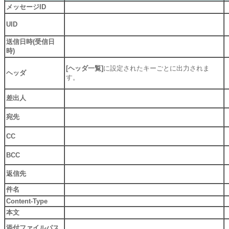
メッセージID
UID
送信日時(受信日
時)
[ヘッダ一覧]
に設定されたキーごとに出力されま
ヘッダ
す。
差出人
宛先
CC
BCC
返信先
件名
Content-Type
本文
添付ファイルパス