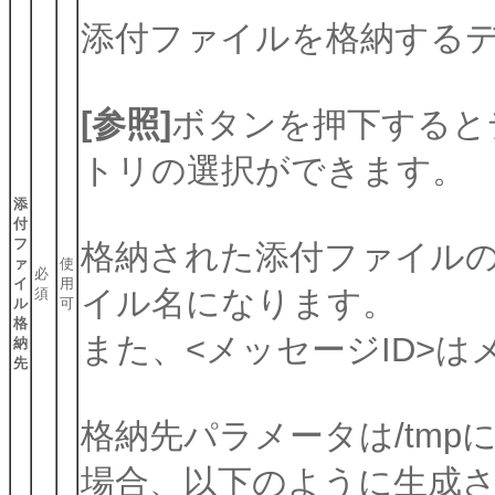
添付ファイルを格納する
[参照]
ボタンを押下すると
トリの選択ができます。
添
付
フ
格納された添付ファイルのパ
ァ
使
必
イ
用
イル名になります。
須
ル
可
格
また、<メッセージID>
納
先
格納先パラメータは/tmpに
場合、以下のように生成