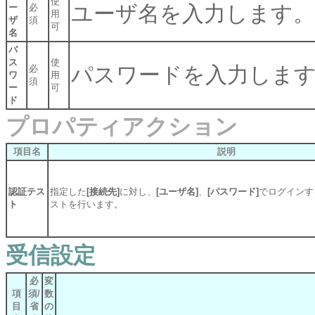
使
ユーザ名を入力します。
ー
必
用
ザ
須
可
名
パ
ス
使
パスワードを入力しま
必
ワ
用
須
ー
可
ド
プロパティアクション
項目名
説明
認証テス
指定した
[接続先]
に対し、
[ユーザ名]
、
[パスワード]
でログインす
ト
ストを行います。
受信設定
必
変
項
須/
数
目
省
の