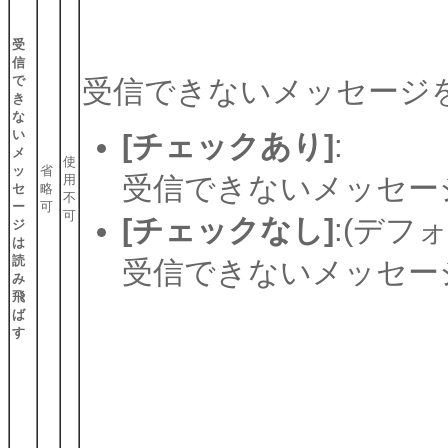
受
信
で
受信できないメッセージ
き
な
い
[チェックあり]
:
メ
使
ッ
省
受信できないメッセー
用
セ
略
不
ー
可
可
[チェックなし]
:(デフ
ジ
は
読
受信できないメッセー
み
飛
ば
す