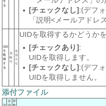
「メールアドレス」の
す
る
[チェックなし]
:(デフ
「説明<メールアドレ
UIDを取得するかどうか
[チェックあり]
:
UID
を
使
省
取
UIDを取得します。
用
略
得
不
可
す
可
[チェックなし]
:(デフ
る
UIDを取得しません。
添付ファイル
必
変
項
須/
数