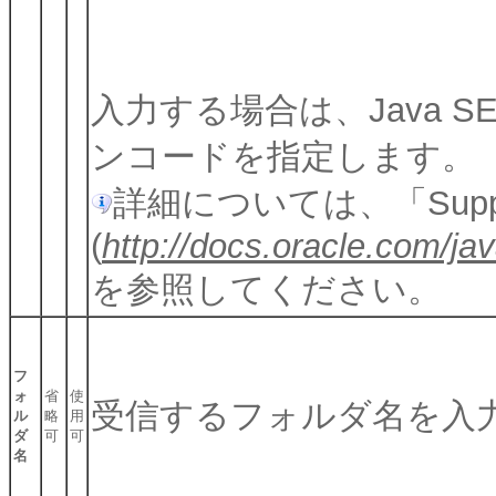
入力する場合は、Java SE 
ンコードを指定します。
詳細については、「Support
(
http://docs.oracle.com/ja
を参照してください。
フ
ォ
省
使
受信するフォルダ名を入
ル
略
用
ダ
可
可
名