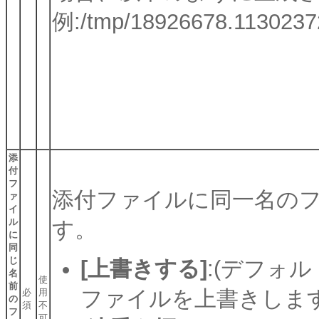
例:/tmp/18926678.11302372
添
付
フ
添付ファイルに同一名の
ァ
イ
ル
す。
に
同
じ
[上書きする]
:(デフォル
名
使
前
ファイルを上書きしま
必
用
の
須
不
フ
可