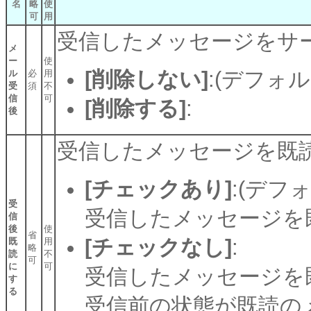
名
略
使
可
用
受信したメッセージをサ
メ
ー
使
[削除しない]
:(デフォル
ル
必
用
受
須
不
信
可
[削除する]
:
後
受信したメッセージを既
[チェックあり]
:(デフ
受
受信したメッセージを
信
後
使
省
[チェックなし]
:
既
用
略
読
不
可
に
可
受信したメッセージを
す
る
受信前の状態が既読の