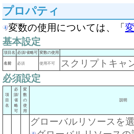
プロパティ
変数の使用については、「
基本設定
項目名
必須/省略可
変数の使用
スクリプトキャ
名前
必須
使用不可
必須設定
必
変
項
須/
数
目
省
の
説明
名
略
使
可
用
グローバルリソースを