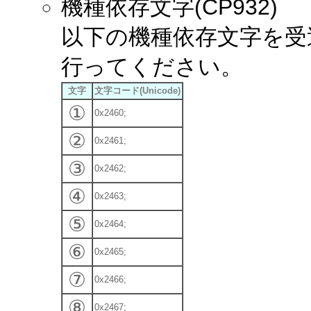
機種依存文字(CP932)
以下の機種依存文字を受送
行ってください。
文字
文字コード(Unicode)
①
0x2460;
②
0x2461;
③
0x2462;
④
0x2463;
⑤
0x2464;
⑥
0x2465;
⑦
0x2466;
⑧
0x2467;