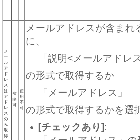
メールアドレスが含まれるデー
に、
メ
「説明<メールアドレス
ー
ル
ア
の形式で取得するか
ド
レ
ス
「メールアドレス」
は
使
省
ア
用
略
ド
不
可
の形式で取得するかを選
レ
可
ス
の
[チェックあり]
:
み
取
得