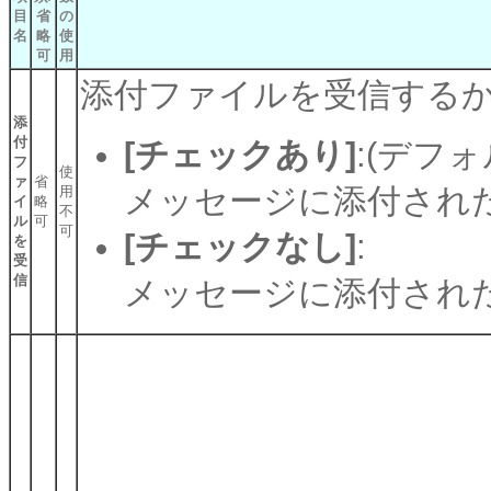
目
省
の
名
略
使
可
用
添付ファイルを受信する
添
付
[チェックあり]
:(デフォ
フ
使
ァ
省
メッセージに添付され
用
イ
略
不
ル
可
可
[チェックなし]
:
を
受
信
メッセージに添付され