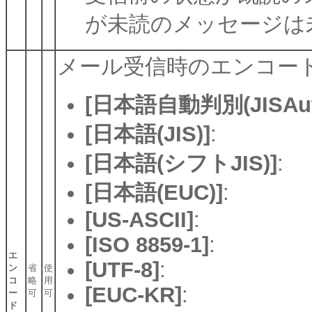
が未読のメッセージは
メール受信時のエンコー
[日本語自動判別(JISAuto
[日本語(JIS)]
:
[日本語(シフトJIS)]
:
[日本語(EUC)]
:
[US-ASCII]
:
[ISO 8859-1]
:
エ
[UTF-8]
:
ン
省
使
コ
略
用
[EUC-KR]
:
ー
可
可
ド