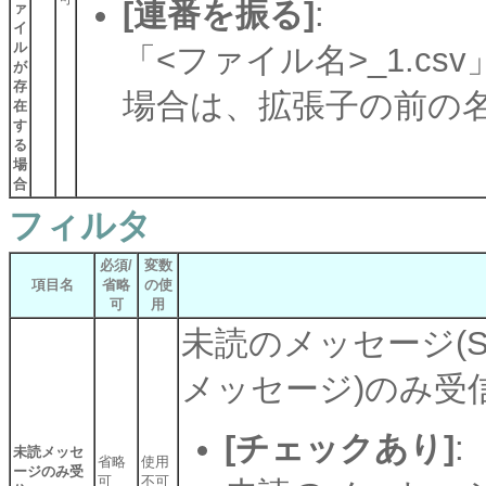
[連番を振る]
:
ァ
イ
ル
「<ファイル名>_1.c
が
存
場合は、拡張子の前の
在
す
る
場
合
フィルタ
必須/
変数
項目名
省略
の使
可
用
未読のメッセージ(
メッセージ)のみ受
[チェックあり]
:
未読メッセ
省略
使用
ージのみ受
可
不可