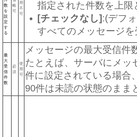
指定された件数を上限
用
数
略
不
を
可
可
[チェックなし]
:(デフ
設
定
す
すべてのメッセージを
る
メッセージの最大受信件
最
たとえば、サーバにメッセ
大
使
受
必
用
信
須
件に設定されている場合
可
件
数
90件は未読の状態のまま