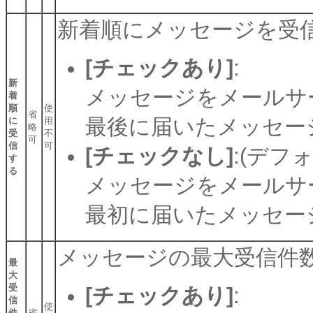
新着順にメッセージを受
[チェックあり]
:
新
メッセージをメールサ
着
順
使
省
最後に届いたメッセー
に
用
略
受
不
可
信
可
[チェックなし]
:(デフ
す
る
メッセージをメールサ
最初に届いたメッセー
メッセージの最大受信件
最
大
受
[チェックあり]
:
信
使
件
省