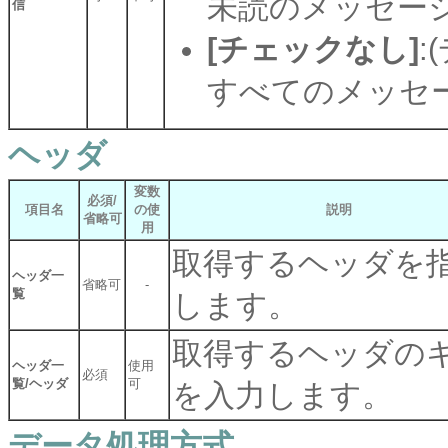
未読のメッセー
信
[チェックなし]
:
すべてのメッセ
ヘッダ
変数
必須/
項目名
の使
説明
省略可
用
取得するヘッダを
ヘッダ一
省略可
-
覧
します。
取得するヘッダの
ヘッダ一
使用
必須
覧/ヘッダ
可
を入力します。
データ処理方式