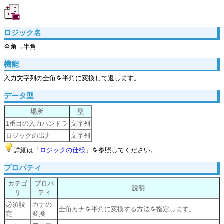
ロジック名
全角→半角
機能
入力文字列の全角を半角に変換して返します。
データ型
場所
型
1番目の入力ハンドラ
文字列
ロジックの出力
文字列
詳細は「
ロジックの仕様
」を参照してください。
プロパティ
カテゴ
プロパ
説明
リ
ティ
必須設
カナの
全角カナを半角に変換する方法を指定します。
定
変換