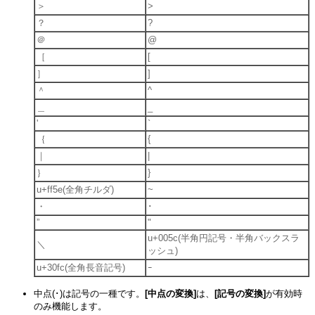
＞
>
？
?
＠
@
［
[
］
]
＾
^
＿
_
'
`
｛
{
｜
|
｝
}
u+ff5e(全角チルダ)
~
・
･
”
"
u+005c(半角円記号・半角バックスラ
＼
ッシュ)
u+30fc(全角長音記号)
ｰ
中点(･)は記号の一種です。
[中点の変換]
は、
[記号の変換]
が有効時
のみ機能します。