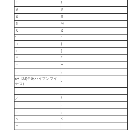
！
!
＃
#
＄
$
％
%
＆
&
’
'
（
(
）
)
＊
*
＋
+
，
,
u+ff0d(全角ハイフンマイ
-
ナス)
．
.
／
/
：
:
；
;
＜
<
＝
=