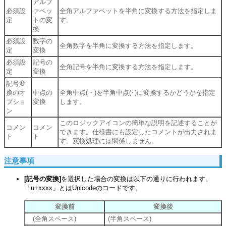
アルフ
必須設
ァベッ
全角アルファベットを半角に変換する方法を指定しま
定
トの変
す。
換
必須設
数字の
全角数字を半角に変換する方法を指定します。
定
変換
必須設
記号の
全角記号を半角に変換する方法を指定します。
定
変換
記号変
換のオ
中点の
全角中点(・)を半角中点(･)に変換するかどうかを指定
プショ
変換
します。
ン
このロジックアイコンの簡単な説明を記述することが
コメン
コメン
できます。仕様書にも設定したコメントが出力されま
ト
ト
す。変換処理には関係しません。
注意事項
[記号の変換]
を選択した場合の変換は以下の通りに行われます。
「u+xxxx」とはUnicodeのコードです。
変換前
変換後
(全角スペース)
(半角スペース)