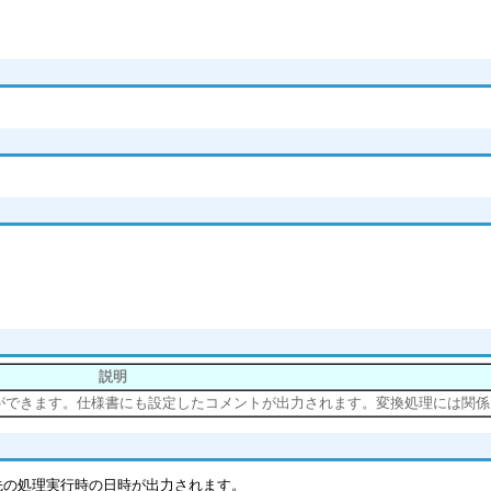
説明
ができます。仕様書にも設定したコメントが出力されます。変換処理には関係
先の処理実行時の日時が出力されます。