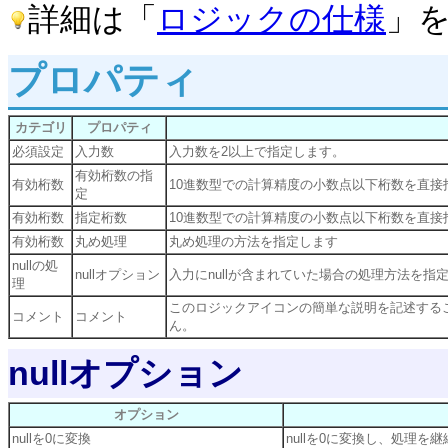
詳細は「
ロジックの仕様
」
プロパティ
カテゴリ
プロパティ
必須設定
入力数
入力数を2以上で指定します。
有効桁数の指
有効桁数
10進数型での計算精度の小数点以下桁数を直接
定
有効桁数
指定桁数
10進数型での計算精度の小数点以下桁数を直接
有効桁数
丸め処理
丸め処理の方法を指定します
nullの処
nullオプション
入力にnullが含まれていた場合の処理方法を指
理
このロジックアイコンの簡単な説明を記述する
コメント
コメント
ん。
nullオプション
オプション
nullを0に変換
nullを0に変換し、処理を