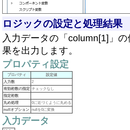
ロジックの設定と処理結果
入力データの「column[1]」
果を出力します。
プロパティ設定
プロパティ
設定値
入力数
2
有効桁数の指定
チェックなし
指定桁数
丸め処理
0に近づくように丸める
nullオプション
nullを0に変換
入力データ