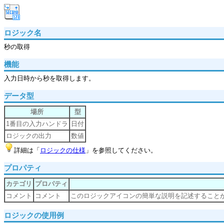
ロジック名
秒の取得
機能
入力日時から秒を取得します。
データ型
場所
型
1番目の入力ハンドラ
日付
ロジックの出力
数値
詳細は「
ロジックの仕様
」を参照してください。
プロパティ
カテゴリ
プロパティ
コメント
コメント
このロジックアイコンの簡単な説明を記述すること
ロジックの使用例