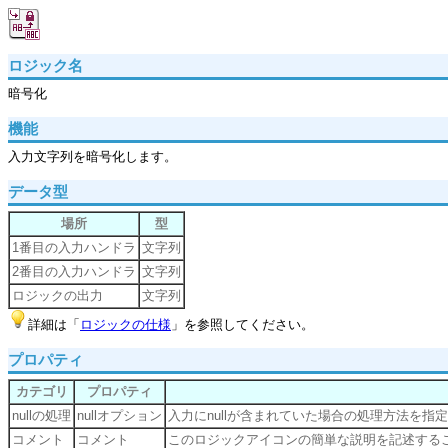
ロジック名
暗号化
機能
入力文字列を暗号化します。
データ型
場所
型
1番目の入力ハンドラ
文字列
2番目の入力ハンドラ
文字列
ロジックの出力
文字列
詳細は「
ロジックの仕様
」を参照してください。
プロパティ
カテゴリ
プロパティ
nullの処理
nullオプション
入力にnullが含まれていた場合の処理方法を指
コメント
コメント
このロジックアイコンの簡単な説明を記述する