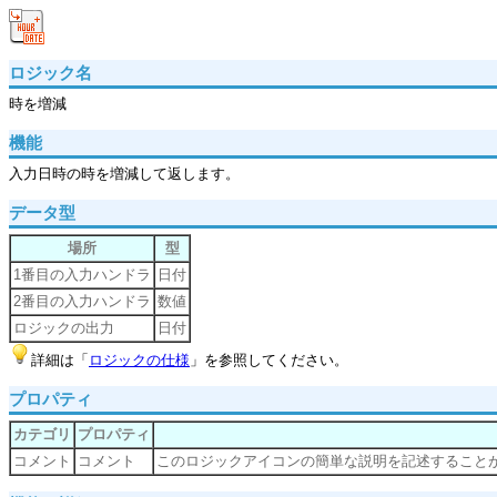
ロジック名
時を増減
機能
入力日時の時を増減して返します。
データ型
場所
型
1番目の入力ハンドラ
日付
2番目の入力ハンドラ
数値
ロジックの出力
日付
詳細は「
ロジックの仕様
」を参照してください。
プロパティ
カテゴリ
プロパティ
コメント
コメント
このロジックアイコンの簡単な説明を記述すること