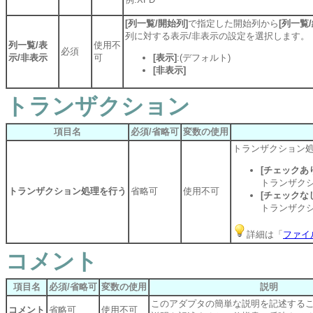
[列一覧/開始列]
で指定した開始列から
[列一覧
列に対する表示/非表示の設定を選択します。
列一覧/表
使用不
必須
示/非表示
可
[表示]
:(デフォルト)
[非表示]
トランザクション
項目名
必須/省略可
変数の使用
トランザクション
[チェックあ
トランザク
トランザクション処理を行う
省略可
使用不可
[チェックな
トランザク
詳細は「
ファイ
コメント
項目名
必須/省略可
変数の使用
説明
このアダプタの簡単な説明を記述する
コメント
省略可
使用不可