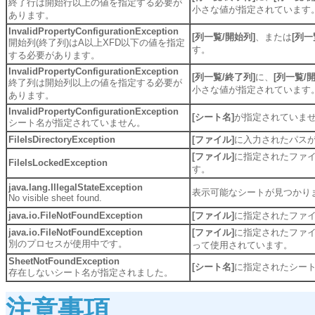
終了行は開始行以上の値を指定する必要が
小さな値が指定されています
あります。
InvalidPropertyConfigurationException
[列一覧/開始列]
、または
[列一
開始列(終了列)はA以上XFD以下の値を指定
す。
する必要があります。
InvalidPropertyConfigurationException
[列一覧/終了列]
に、
[列一覧/
終了列は開始列以上の値を指定する必要が
小さな値が指定されています
あります。
InvalidPropertyConfigurationException
[シート名]
が指定されていま
シート名が指定されていません。
FileIsDirectoryException
[ファイル]
に入力されたパス
[ファイル]
に指定されたファ
FileIsLockedException
す。
java.lang.IllegalStateException
表示可能なシートが見つかり
No visible sheet found.
java.io.FileNotFoundException
[ファイル]
に指定されたファ
java.io.FileNotFoundException
[ファイル]
に指定されたファ
別のプロセスが使用中です。
って使用されています。
SheetNotFoundException
[シート名]
に指定されたシー
存在しないシート名が指定されました。
注意事項