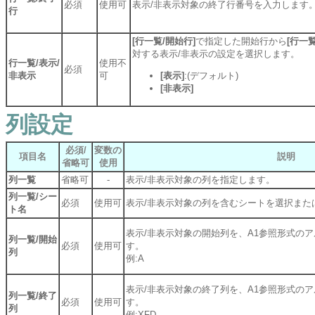
必須
使用可
表示/非表示対象の終了行番号を入力します
行
[行一覧/開始行]
で指定した開始行から
[行一覧
対する表示/非表示の設定を選択します。
行一覧/表示/
使用不
必須
非表示
可
[表示]
:(デフォルト)
[非表示]
列設定
必須/
変数の
項目名
説明
省略可
使用
列一覧
省略可
-
表示/非表示対象の列を指定します。
列一覧/シー
必須
使用可
表示/非表示対象の列を含むシートを選択また
ト名
表示/非表示対象の開始列を、A1参照形式の
列一覧/開始
必須
使用可
す。
列
例:A
表示/非表示対象の終了列を、A1参照形式の
列一覧/終了
必須
使用可
す。
列
例:XFD