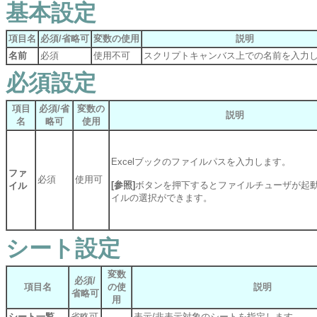
基本設定
項目名
必須/省略可
変数の使用
説明
名前
必須
使用不可
スクリプトキャンバス上での名前を入力
必須設定
項目
必須/省
変数の
説明
名
略可
使用
Excelブックのファイルパスを入力します。
ファ
必須
使用可
[参照]
ボタンを押下するとファイルチューザが起
イル
イルの選択ができます。
シート設定
変数
必須/
項目名
の使
説明
省略可
用
シート一覧
省略可
-
表示/非表示対象のシートを指定します。