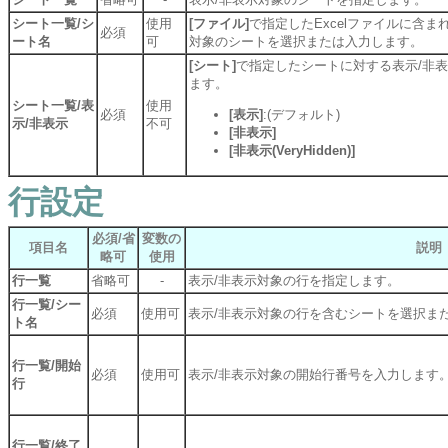
シート一覧/シ
使用
[ファイル]
で指定したExcelファイルに含ま
必須
ート名
可
対象のシートを選択または入力します。
[シート]
で指定したシートに対する表示/非
ます。
シート一覧/表
使用
必須
[表示]
:(デフォルト)
示/非表示
不可
[非表示]
[非表示(VeryHidden)]
行設定
必須/省
変数の
項目名
説明
略可
使用
行一覧
省略可
-
表示/非表示対象の行を指定します。
行一覧/シー
必須
使用可
表示/非表示対象の行を含むシートを選択ま
ト名
行一覧/開始
必須
使用可
表示/非表示対象の開始行番号を入力します
行
行一覧/終了