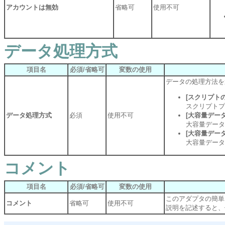
アカウントは無効
省略可
使用不可
データ処理方式
項目名
必須/省略可
変数の使用
データの処理方法を
[スクリプト
スクリプトプ
データ処理方式
必須
使用不可
[大容量デー
大容量データ
[大容量デー
大容量データ
コメント
項目名
必須/省略可
変数の使用
このアダプタの簡単
コメント
省略可
使用不可
説明を記述すると、