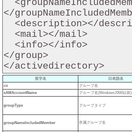
  <groupNameIncludedMember>
</groupNameIncludedMemb
  <description></description>

  <mail></mail>

  <info></info>

</group>

英字名
日本語名
cn
グループ名
sAMAccountName
グループ名(Windows2000以前)
groupType
グループタイプ
所属グループ名
groupNameIncludedMember