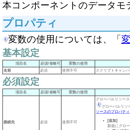
本コンポーネントのデータモデ
プロパティ
変数の使用については、「
基本設定
項目名
必須/省略可
変数の使用
名前
必須
使用不可
スクリプトキャンバ
必須設定
項目名
必須/省略可
変数の使用
グローバルリソース
グローバルリソ
ソースのプロパティ
[追加]
:
接続先
必須
使用不可
新規にグロー