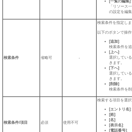
[一覧の編集]
:
「リソース一
の設定を編集
検索条件を指定しま
以下のボタンで操作
[追加]
:
検索条件を追
[上へ]
:
選択している
検索条件
省略可
-
きます。
[下へ]
:
選択している
きます。
[削除]
:
検索条件を削
検索する項目を選択
[エントリ名]
[姓]
:
[名]
:
検索条件/項目
必須
使用不可
[表示名]
:
[電話番号]
: