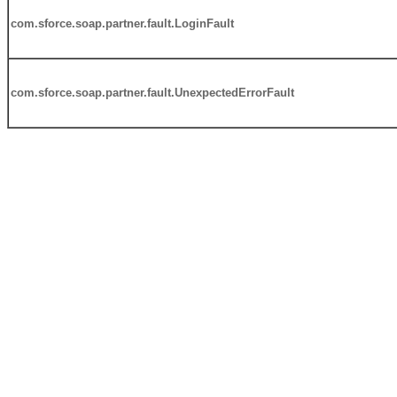
com.sforce.soap.partner.fault.LoginFault
com.sforce.soap.partner.fault.UnexpectedErrorFault