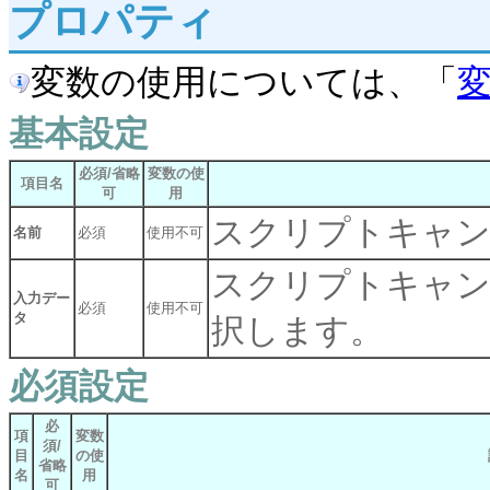
プロパティ
変数の使用については、「
基本設定
必須/省略
変数の使
項目名
可
用
スクリプトキャン
名前
必須
使用不可
スクリプトキャン
入力デー
必須
使用不可
タ
択します。
必須設定
必
項
変数
須/
目
の使
省略
名
用
可