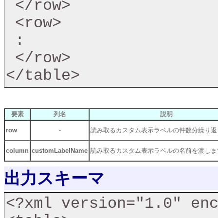
 </row>

 <row>

 :

 </row>

</table>
要素
列名
説明
row
-
読み取るカスタム表示ラベルの件数分繰り返
column
customLabelName
読み取るカスタム表示ラベルの名前を渡しま
出力スキーマ
<?xml version="1.0" enc