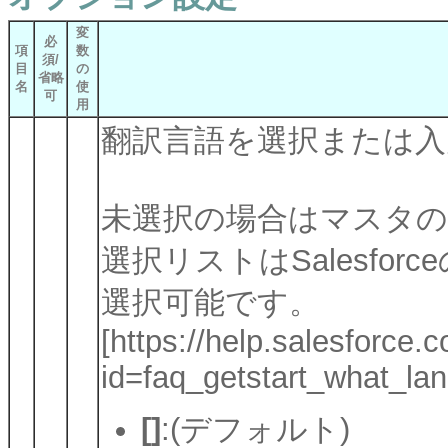
変
必
項
数
須/
目
の
省略
名
使
可
用
翻訳言語を選択または入
未選択の場合はマスタ
選択リストはSalesfo
選択可能です。
[https://help.salesforc
id=faq_getstart_what_la
[]
:(デフォルト)