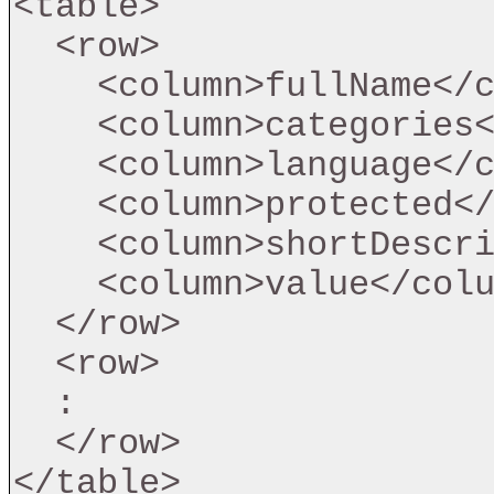
<table>

  <row>

    <column>fullName</column>

    <column>categories</column>

    <column>language</column>

    <column>protected</column>

    <column>shortDescription</column>

    <column>value</column>

  </row>

  <row>

  :

  </row>

</table>