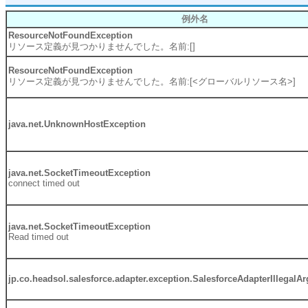
例外名
ResourceNotFoundException
リソース定義が見つかりませんでした。名前:[]
ResourceNotFoundException
リソース定義が見つかりませんでした。名前:[<グローバルリソース名>]
java.net.UnknownHostException
java.net.SocketTimeoutException
connect timed out
java.net.SocketTimeoutException
Read timed out
jp.co.headsol.salesforce.adapter.exception.SalesforceAdapterIllegal