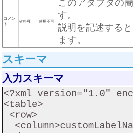
このアダプタの
す。
コメン
省略可
使用不可
ト
説明を記述すると
ます。
スキーマ
入力スキーマ
<?xml version="1.0" enc
<table>

 <row>

  <column>customLabelName</column>
