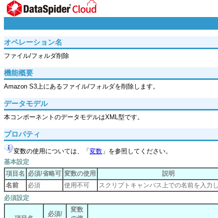
オペレーション名
ファイル/フォルダ削除
機能概要
Amazon S3上にあるファイル/フォルダを削除します。
データモデル
本コンポーネントのデータモデルはXML型です。
プロパティ
変数の使用については、「
変数
」を参照してください。
基本設定
項目名
必須/省略可
変数の使用
説明
名前
必須
使用不可
スクリプトキャンバス上での名前を入力
必須設定
変数
必須/