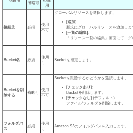
項目名
の使
省略可
用
グローバルリソースを選択します。
[追加]
:
使用
接続先
必須
新規にグローバルリソースを追加しま
不可
[一覧の編集]
:
「リソース一覧の編集」画面にて、グ
使用
Bucket名
必須
Bucketを指定します。
可
Bucketを削除するかどうかを選択します。
[チェックあり]
:
Bucketを削
使用
省略可
Bucketを削除します。
除する
不可
[チェックなし]
:(デフォルト)
ファイル/フォルダを削除します。
フォルダパ
使用
必須
Amazon S3のフォルダパスを入力します。
ス
可