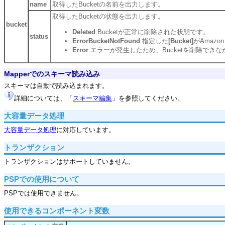
name
取得したBucketの名前を出力します。
取得したBucketの状態を出力します。
bucket
Deleted
:Bucketが正常に削除された状態です。
status
ErrorBucketNotFound
:指定した
[Bucket]
がAmaz
Error
:エラーが発生したため、Bucketを削除でき
Mapperでのスキーマ読み込み
スキーマは自動で読み込まれます。
詳細については、「
スキーマ編集
」を参照してください。
大容量データ処理
大容量データ処理
に対応しています。
トランザクション
トランザクションはサポートしていません。
PSPでの使用について
PSPでは使用できません。
使用できるコンポーネント変数