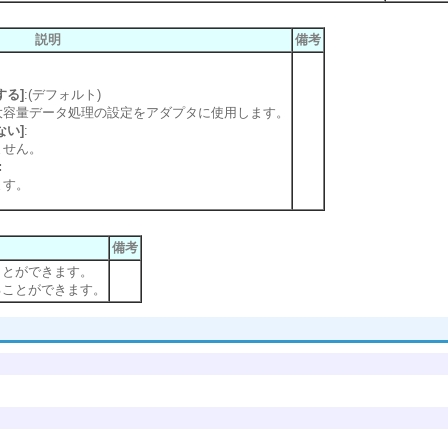
説明
備考
する]
:(デフォルト)
大容量データ処理の設定をアダプタに使用します。
ない]
:
ません。
:
ます。
備考
ことができます。
ることができます。