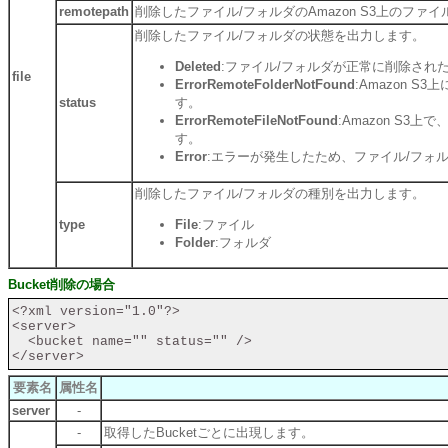
remotepath
削除したファイル/フォルダのAmazon S3上のファ
削除したファイル/フォルダの状態を出力します。
Deleted
:ファイル/フォルダが正常に削除され
file
ErrorRemoteFolderNotFound
:Amazon S
status
す。
ErrorRemoteFileNotFound
:Amazon S3上
す。
Error
:エラーが発生したため、ファイル/フォ
削除したファイル/フォルダの種別を出力します。
type
File
:ファイル
Folder
:フォルダ
Bucket削除の場合
<?xml version="1.0"?>

<server>

  <bucket name="" status="" />

要素名
属性名
server
-
-
取得したBucketごとに出現します。