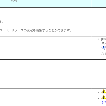
説明
す。
ローバルリソースの設定を編集することができます。
[B
ス]
だ
文