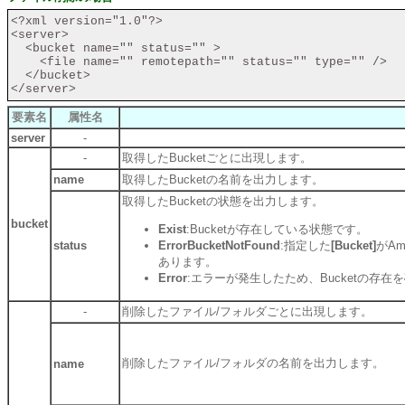
<?xml version="1.0"?>

<server>

  <bucket name="" status="" >

    <file name="" remotepath="" status="" type="" />

  </bucket>

要素名
属性名
server
-
-
取得したBucketごとに出現します。
name
取得したBucketの名前を出力します。
取得したBucketの状態を出力します。
bucket
Exist
:Bucketが存在している状態です。
status
ErrorBucketNotFound
:指定した
[Bucket]
がA
あります。
Error
:エラーが発生したため、Bucketの存
-
削除したファイル/フォルダごとに出現します。
削除したファイル/フォルダの名前を出力します。
name