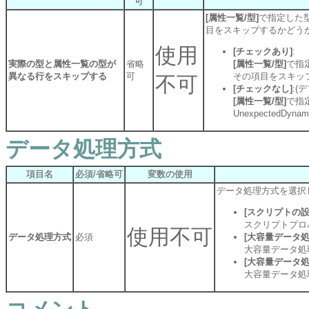
可
[属性一覧/型]
で指定した
目をスキップするかどう
使用
[チェックあり]
:
実際の型と属性一覧の型が
省略
[属性一覧/型]
で指
異なる行をスキップする
可
その項目をスキッ
不可
[チェックなし]
:(
[属性一覧/型]
で指
UnexpectedDyn
データ処理方式
項目名
必須/省略可
変数の使用
データ処理方式を選択
[スクリプトの
スクリプトプロ
使用不可
データ処理方式
必須
[大容量データ
大容量データ処
[大容量データ処
大容量データ処