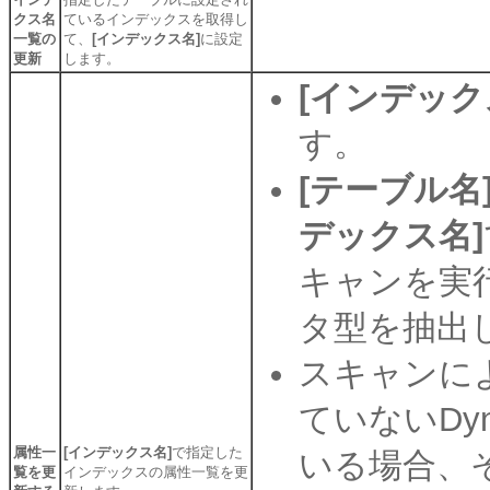
クス名
ているインデックスを取得し
一覧の
て、
[インデックス名]
に設定
更新
します。
[インデック
す。
[テーブル名
デックス名]
キャンを実
タ型を抽出
スキャンに
ていないDy
属性一
[インデックス名]
で指定した
いる場合、
覧を更
インデックスの属性一覧を更