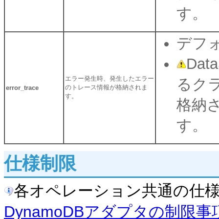
す。
デフォ
Dat
エラー発生時、発生したエラー
るク
のトレース情報が格納されま
error_trace
す。
格納
す。
仕様制限
各オペレーション共通の仕
DynamoDBアダプタの制限事