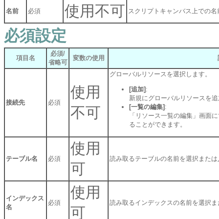
使用不可
名前
必須
スクリプトキャンバス上での名
必須設定
必須/
項目名
変数の使用
省略可
グローバルリソースを選択します。
使用
[追加]
:
新規にグローバルリソースを追
接続先
必須
[一覧の編集]
:
不可
「リソース一覧の編集」画面に
ることができます。
使用
テーブル名
必須
読み取るテーブルの名前を選択または
可
使用
インデックス
必須
読み取るインデックスの名前を選択ま
名
可