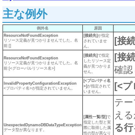
主な例外
例外名
原因
ResourceNotFoundException
[接続先]
が指定
[接続
リソース定義が見つかりませんでした。名
されていませ
前:[]
ん。
[接続
[接続先]
で指定
ResourceNotFoundException
したリソース定
リソース定義が見つかりませんでした。名
義が見つかりま
確認
前:[<グローバルリソース名>]
せん。
[<プロパティ名
[<
InvalidPropertyConfigurationException
>]
が指定されて
<プロパティ名>が指定されていません。
いません。
テー
える
[属性一覧/型]
で
指定した型と実
る行
UnexpectedDynamoDBDataTypeException
際に取得した属
データ型が異なります。
性の型が異なり