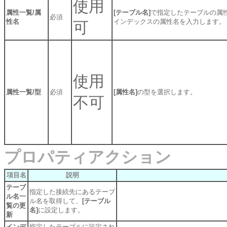
使用
属性一覧/属
[テーブル名]
で指定したテーブルの属
必須
性名
インデックスの属性名を入力します。
可
使用
属性一覧/型
必須
[属性名]
の型を選択します。
不可
プロパティアクション
項目名
説明
テーブ
指定した接続先にあるテーブ
ル名一
ル名を取得して、
[テーブル
覧の更
名]
に設定します。
新
インデ
指定したテーブルに設定され