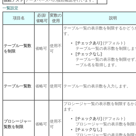
接続テスト
データベースへの接続確認を行います。
一覧設定
必須/
変数の
項目名
説明
省略可
使用
テーブル一覧の表示数を制限するかどう
す。
[チェックあり]
:(デフォルト)
テーブル一覧数
使用不
省略可
テーブル一覧の表示数を制限しま
を制限
可
[チェックなし]
:
テーブル一覧の表示数を制限せず
ーブル名を取得します。
テーブル一覧数
省略可
使用可
テーブル一覧の表示数を入力します。
プロシージャ一覧の表示数を制限するか
ます。
[チェックあり]
:(デフォルト)
プロシージャ一
使用不
省略可
プロシージャ一覧の表示数を制限
覧数を制限
可
[チェックなし]
:
プロシージャ一覧の表示数を制限