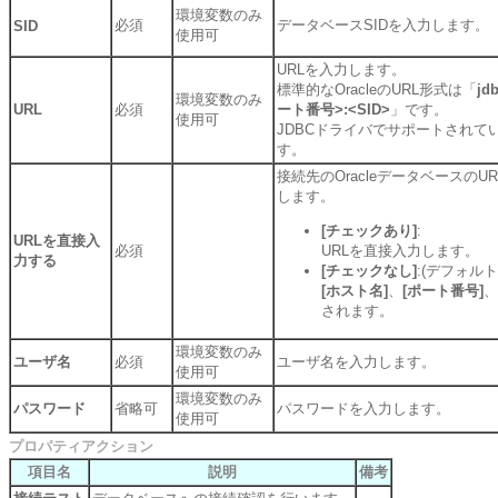
環境変数のみ
必須
データベースSIDを入力します。
SID
使用可
URLを入力します。
標準的なOracleのURL形式は「
jd
環境変数のみ
URL
必須
ート番号>:<SID>
」です。
使用可
JDBCドライバでサポートされて
す。
接続先のOracleデータベースの
します。
[チェックあり]
:
URLを直接入
必須
URLを直接入力します。
力する
[チェックなし]
:(デフォルト
[ホスト名]
、
[ポート番号]
、
されます。
環境変数のみ
ユーザ名
必須
ユーザ名を入力します。
使用可
環境変数のみ
パスワード
省略可
パスワードを入力します。
使用可
プロパティアクション
項目名
説明
備考