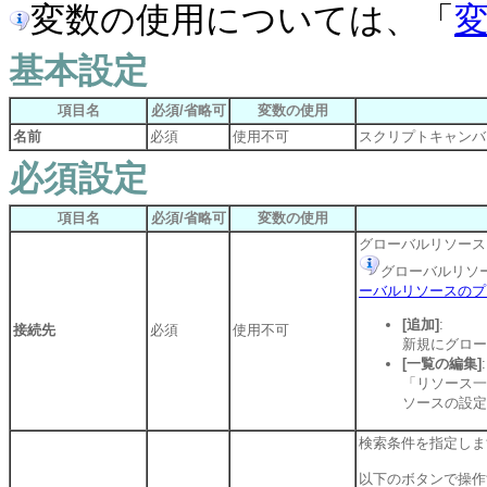
変数の使用については、「
基本設定
項目名
必須/省略可
変数の使用
名前
必須
使用不可
スクリプトキャンバ
必須設定
項目名
必須/省略可
変数の使用
グローバルリソース
グローバルリソ
ーバルリソースのプ
[追加]
:
接続先
必須
使用不可
新規にグロー
[一覧の編集]
:
「リソース一
ソースの設定
検索条件を指定しま
以下のボタンで操作