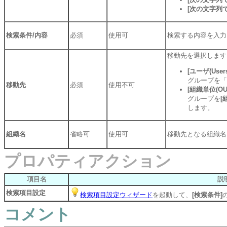
[次の文字列
検索条件/内容
必須
使用可
検索する内容を入力
移動先を選択します
[ユーザ(Users
グループを「
移動先
必須
使用不可
[組織単位(OU
グループを
[
します。
組織名
省略可
使用可
移動先となる組織名
プロパティアクション
項目名
説
検索項目設定
検索項目設定ウィザード
を起動して、
[検索条件]
コメント