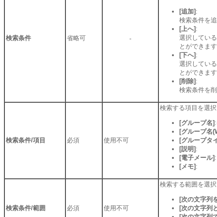
[追加]
:
検索条件を追
[上へ]
:
選択している
検索条件
省略可
-
とができます
[下へ]
:
選択している
とができます
[削除]
:
検索条件を削
検索する項目を選択
[グループ名]
[グループ名(W
検索条件/項目
必須
使用不可
[グループタイ
[説明]
:
[電子メール]
:
[メモ]
:
検索する範囲を選択
[次の文字列
検索条件/範囲
必須
使用不可
[次の文字列
[次の文字列