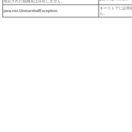
指定された組織名は存在しません。
キーストアに証明
java.rmi.UnmarshalException
ん。