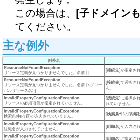
この場合は、
[子ドメイン
てください。
主な例外
例外名
ResourceNotFoundException
[接続先]
が指定さ
リソース定義が見つかりませんでした。名前:[]
ResourceNotFoundException
[接続先]
で選択さ
リソース定義が見つかりませんでした。名前:[<グロー
ん。
バルリソース名>]
InvalidPropertyConfigurationException
[接続先]
に選択さ
リソースの必須項目が指定されていません。
れていません。
InvalidPropertyConfigurationException
[検索条件]
の
[内容]
検索条件(内容)が入力されていません。
InvalidPropertyConfigurationException
[組織名]
が入力さ
組織名が入力されていません。
InvalidPropertyConfigurationException
[組織名]
に指定さ