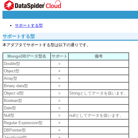
サポートする型
サポートする型
本アダプタでサポートする型は以下の通りです。
MongoDBデータ型名
サポート
備考
Double型
○
Object型
×
Array型
×
Binary data型
○
Object id型
○
Stringとしてデータを扱います。
Boolean型
○
Date型
○
Null型
○
nullとしてデータを扱います。
Regular Expression型
×
DBPointer型
×
JavaScript型
×