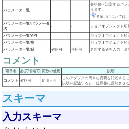
各項目へ設定するパラ
ります。
パラメータ一覧
-
-
各項目については
パラメータ一覧/パラメータ
-
-
ジョブオブジェクト項
名
パラメータ一覧/API
-
-
ジョブオブジェクト項目
パラメータ一覧/型
-
-
ジョブオブジェクト項
パラメータ一覧/値
省略可
使用可
更新する値を入力しま
コメント
項目名
必須/省略可
変数の使用
説明
このアダプタの簡単な説明を記述する
コメント
省略可
使用不可
説明を記述すると、仕様書に反映させ
スキーマ
入力スキーマ