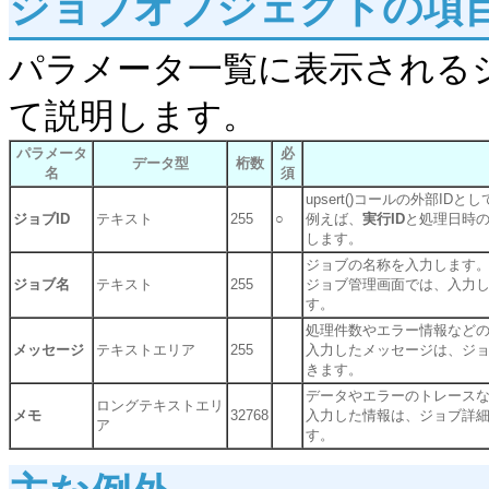
ジョブオブジェクトの項
パラメータ一覧に表示される
て説明します。
パラメータ
必
データ型
桁数
名
須
upsert()コールの外部ID
ジョブID
テキスト
255
○
例えば、
実行ID
と処理日時
します。
ジョブの名称を入力します
ジョブ名
テキスト
255
ジョブ管理画面では、入力
す。
処理件数やエラー情報など
メッセージ
テキストエリア
255
入力したメッセージは、ジ
きます。
データやエラーのトレース
ロングテキストエリ
メモ
32768
入力した情報は、ジョブ詳
ア
す。