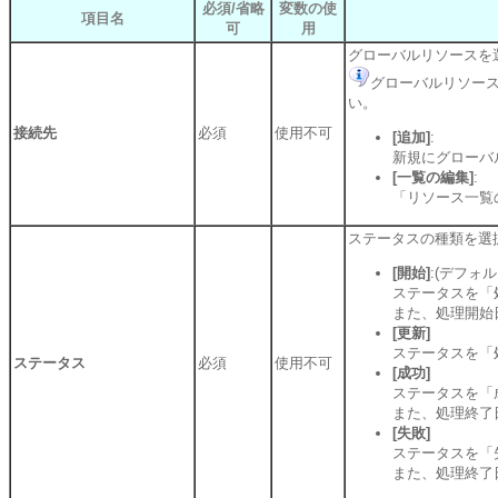
必須/省略
変数の使
項目名
可
用
グローバルリソースを
グローバルリソー
い。
接続先
必須
使用不可
[追加]
:
新規にグローバ
[一覧の編集]
:
「リソース一覧
ステータスの種類を選
[開始]
:(デフォル
ステータスを「
また、処理開始
[更新]
ステータスを「
ステータス
必須
使用不可
[成功]
ステータスを「
また、処理終了
[失敗]
ステータスを「
また、処理終了