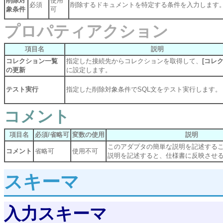
削除対
使用
必須
削除するドキュメントを特定する条件を入力します
象条件
可
プロパティアクション
項目名
説明
コレクション一覧
指定した接続先からコレクションを取得して、
[コレ
の更新
に設定します。
テスト実行
指定した削除対象条件でSQL文をテスト実行します。
コメント
項目名
必須/省略可
変数の使用
説明
このアダプタの簡単な説明を記述する
コメント
省略可
使用不可
説明を記述すると、仕様書に反映させ
スキーマ
入力スキーマ