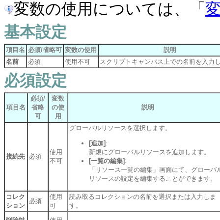
変数の使用については、「
基本設定
項目名
必須/省略可
変数の使用
説明
名前
必須
使用不可
スクリプトキャンバス上での名前を入力
必須設定
必須/
変数
項目名
省略
の使
説明
可
用
グローバルリソースを選択します。
[追加]
:
使用
新規にグローバルリソースを追加します。
接続先
必須
不可
[一覧の編集]
:
「リソース一覧の編集」画面にて、グローバ
リソースの設定を編集することができます。
コレク
使用
読み取るコレクションの名前を選択または入力しま
必須
ション
可
す。