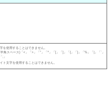
字を使用することはできません。
(半角スペース)「<」「>」「"」「^」「[」「]」「{」「}」「%」「|」「`」
「;」
イト文字を使用することはできません。