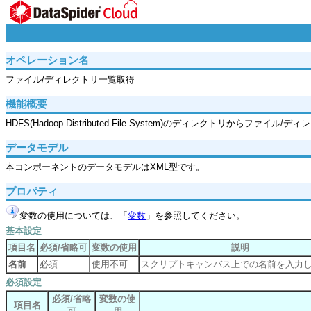
オペレーション名
ファイル/ディレクトリ一覧取得
機能概要
HDFS(Hadoop Distributed File System)のディレクトリからファ
データモデル
本コンポーネントのデータモデルはXML型です。
プロパティ
変数の使用については、「
変数
」を参照してください。
基本設定
項目名
必須/省略可
変数の使用
説明
名前
必須
使用不可
スクリプトキャンバス上での名前を入力
必須設定
必須/省略
変数の使
項目名