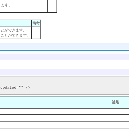
します。
備考
ことができます。
ることができます。
updated="" />

補足