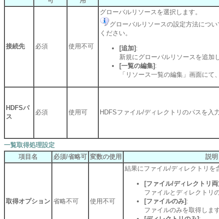
可
用
グローバルリソースを選択します。
グローバルリソースの設定方法につい
ください。
接続先
必須
使用不可
[追加]
:
新規にグローバルリソースを追加
[一覧の編集]
:
「リソース一覧の編集」画面にて
HDFSパ
必須
使用可
HDFSファイル/ディレクトリのパスを入
ス
一覧取得処理設定
項目名
必須/省略可
変数の使用
説明
結果にファイル/ディレクトリを
[ファイル/ディレクトリ両
ファイルとディレクトリ
取得オプション
省略不可
使用不可
[ファイルのみ]
:
ファイルのみを取得しま
[ディレクトリのみ]
: