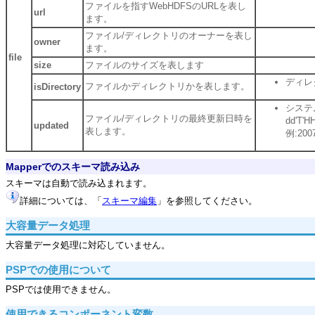
ファイルを指すWebHDFSのURLを表し
url
ます。
ファイル/ディレクトリのオーナーを表し
owner
ます。
file
size
ファイルのサイズを表します
ディレ
ファイルかディレクトリかを表します。
isDirectory
システ
ファイル/ディレクトリの最終更新日時を
dd'T
updated
表します。
例:2007
Mapperでのスキーマ読み込み
スキーマは自動で読み込まれます。
詳細については、「
スキーマ編集
」を参照してください。
大容量データ処理
大容量データ処理に対応していません。
PSPでの使用について
PSPでは使用できません。
使用できるコンポーネント変数