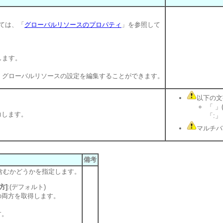
ては、「
グローバルリソースのプロパティ
」を参照して
します。
、グローバルリソースの設定を編集することができます。
以下の文
「 」
力します。
「:」
マルチバ
備考
含むかどうかを指定します。
方]
:(デフォルト)
の両方を取得します。
す。