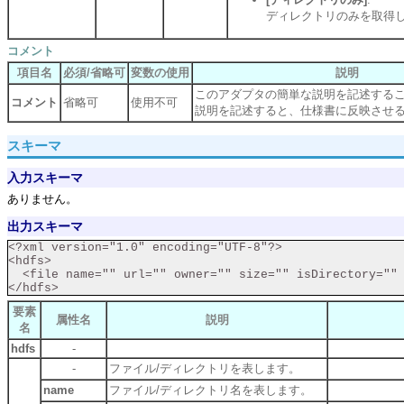
ディレクトリのみを取得
コメント
項目名
必須/省略可
変数の使用
説明
このアダプタの簡単な説明を記述する
コメント
省略可
使用不可
説明を記述すると、仕様書に反映させ
スキーマ
入力スキーマ
ありません。
出力スキーマ
<?xml version="1.0" encoding="UTF-8"?>

<hdfs>

  <file name="" url="" owner="" size="" isDirectory="" 
要素
属性名
説明
名
hdfs
-
-
ファイル/ディレクトリを表します。
name
ファイル/ディレクトリ名を表します。