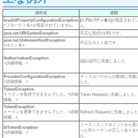
例外名
原因
InvalidPropertyConfigurationException
[<プロパティ名>]
が指定されて
<プロパティ名>が指定されていません。
ん。
java.net.URISyntaxException
不正な形式のURLです。
java.net.UnknownHostException
不正なホスト名です。
<ホスト名>
AuthorizationException
認証/認可に失敗しました。
<詳細情報...>
ProviderConfigurationException
ディスカバリからの取得に失敗
<詳細情報...>
した。
TokenException
トークンを取得できませんでした。<詳細
Token Requestに失敗しました
情報...>
TokenException
トークンを更新できませんでした。<詳細
Refresh Requestに失敗しまし
情報...>
トークンエンドポイントから受
IdTokenException
ったIDトークンが正しくありま
<詳細情報...>
ん。