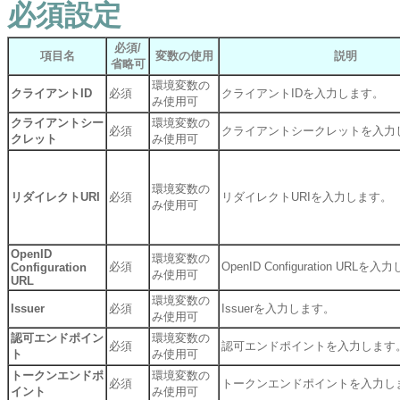
必須設定
必須/
項目名
変数の使用
説明
省略可
環境変数の
クライアントID
必須
クライアントIDを入力します。
み使用可
クライアントシー
環境変数の
必須
クライアントシークレットを入力
クレット
み使用可
環境変数の
リダイレクトURI
必須
リダイレクトURIを入力します。
み使用可
OpenID
環境変数の
必須
OpenID Configuration URLを
Configuration
み使用可
URL
環境変数の
Issuer
必須
Issuerを入力します。
み使用可
認可エンドポイン
環境変数の
必須
認可エンドポイントを入力します
ト
み使用可
トークンエンドポ
環境変数の
必須
トークンエンドポイントを入力し
イント
み使用可