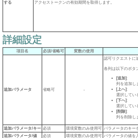
する
アクセストークンの有効期間を取得します。
詳細設定
項目名
必須/省略可
変数の使用
認可リクエストに
各列は以下のボタ
[追加]
:
列を追加し
[上へ]
:
追加パラメータ
省略可
-
選択してい
[下へ]
:
選択してい
[削除]
:
列を削除し
追加パラメータ/キー
必須
環境変数のみ使用可
パラメータのキー
追加パラメータ/値
必須
環境変数のみ使用可
パラメータの値を