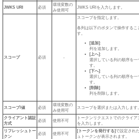
環境変数の
JWKS URI
必須
JWKS URIを入力します。
み使用可
スコープを指定します。
各列は以下のボタンで操作するこ
す。
[追加]
:
列を追加します。
[上へ]
:
スコープ
必須
-
選択している列の順序を一
す。
[下へ]
:
選択している列の順序を一
す。
[削除]
:
列を削除します。
環境変数の
スコープ/値
必須
スコープを選択または入力します
み使用可
クライアント認証
トークンリクエストでのクライア
必須
使用不可
方式
を入力します。
リフレッシュトー
[トークンを発行する]
で設定され
必須
使用不可
クン
ュトークンが表示されます。