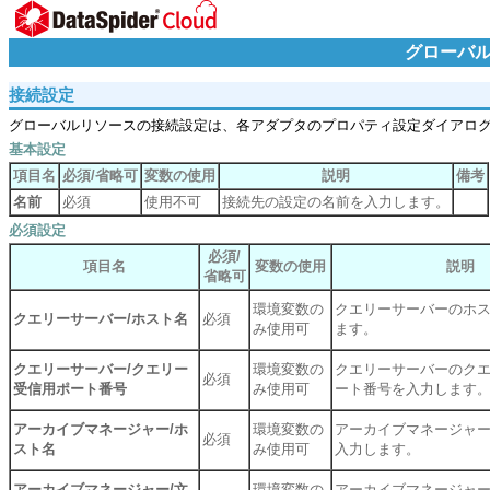
グローバ
接続設定
グローバルリソースの接続設定は、各アダプタのプロパティ設定ダイアロ
基本設定
項目名
必須/省略可
変数の使用
説明
備考
名前
必須
使用不可
接続先の設定の名前を入力します。
必須設定
必須/
項目名
変数の使用
説明
省略可
環境変数の
クエリーサーバーのホ
クエリーサーバー/ホスト名
必須
み使用可
ます。
クエリーサーバー/クエリー
環境変数の
クエリーサーバーのク
必須
受信用ポート番号
み使用可
ート番号を入力します
アーカイブマネージャー/ホ
環境変数の
アーカイブマネージャ
必須
スト名
み使用可
入力します。
アーカイブマネージャー/文
環境変数の
アーカイブマネージャ