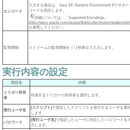
入力する場合は、Java SE Runtime Environment 8で
コードを指定します。
エンコード
詳細については、「Supported Encodings」
(
http://docs.oracle.com/javase/8/docs/technotes/guides/intl
を参照してください。
監視間隔
ストリームの監視間隔をミリ秒単位で入力します。
実行内容の設定
項目名
内容
トリガー所有
作成するトリガーの所有者を選択します。
者
[スクリプト]
で指定したスクリプトを実行するユーザを選
実行ユーザ名
します。
[実行ユーザ名]
で指定したユーザに対応したパスワードを
パスワード
力します。