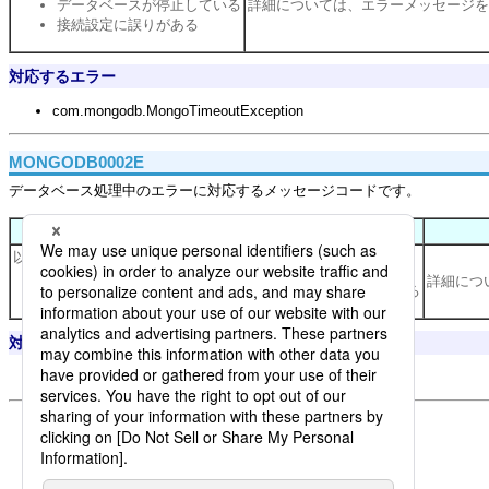
データベースが停止している
詳細については、エラーメッセージを
接続設定に誤りがある
対応するエラー
com.mongodb.MongoTimeoutException
MONGODB0002E
データベース処理中のエラーに対応するメッセージコードです。
原因
以下の可能性があります。
詳細につ
読み取り処理、削除処理の
[クエリセレクタ]
が不正である
対応するエラー
com.mongodb.util.JSONParseException