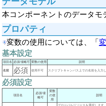
データモデル
本コンポーネントのデータモデ
プロパティ
変数の使用については、「
基本設定
項目名
必須/省略可
変数の使用
説明
必須
名前
使用不可
スクリプトキャンバス上での名前を入力
必須設定
変数
必須/省
項目名
の使
説明
略可
用
グローバルリソースを選択します