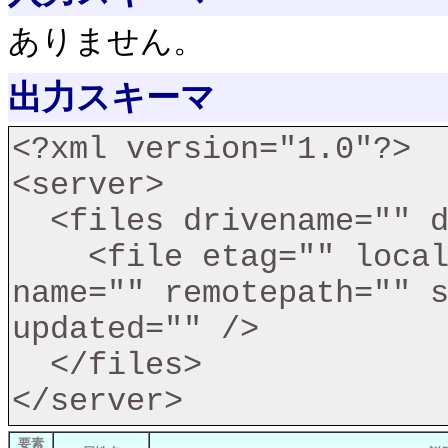
ありません。
出力スキーマ
<?xml version="1.0"?>

<server>

  <files drivename="" drivetype="">

    <file etag="" localpath="" md5checksum="" 
name="" remotepath="" s
updated="" />

  </files>

要素