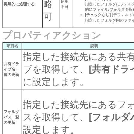
略
使用
再帰的に処理する
指定したフォルダにフォル
不可
的にファイル/フォルダを取
可
[チェックなし]
:(デフォルト)
指定したフォルダ内のファ
プロパティアクション
項目名
説明
指定した接続先にある共
共有ドラ
ブを取得して、
[共有ドラ
イブ名一
覧の更新
に設定します。
指定した接続先にあるフ
フォルダ
スを取得して、
[フォルダ
パス一覧
の更新
設定します。