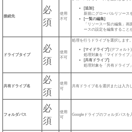
必
[追加]
:
使用
新規にグローバルリソース
接続先
不可
[一覧の編集]
:
須
「リソース一覧の編集」画
ースの設定を編集すること
処理を行うドライブを選択します
必
[マイドライブ]
:(デフォルト)
使用
ドライブタイプ
処理対象を「マイドライブ
不可
須
[共有ドライブ]
:
処理対象を「共有ドライブ
必
使用
共有ドライブ名
共有ドライブ名を選択または入力
可
須
必
使用
フォルダパス
Googleドライブのフォルダパス
可
須