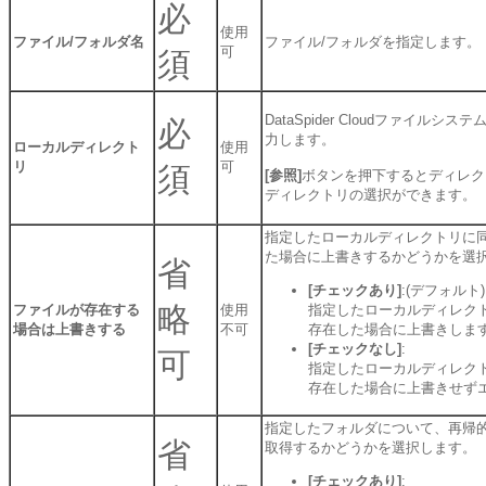
必
使用
ファイル/フォルダ名
ファイル/フォルダを指定します。
可
須
DataSpider Cloudファイル
必
力します。
ローカルディレクト
使用
リ
可
須
[参照]
ボタンを押下するとディレク
ディレクトリの選択ができます。
指定したローカルディレクトリに
た場合に上書きするかどうかを選
省
[チェックあり]
:(デフォルト)
略
ファイルが存在する
使用
指定したローカルディレク
場合は上書きする
不可
存在した場合に上書きしま
[チェックなし]
:
可
指定したローカルディレク
存在した場合に上書きせず
指定したフォルダについて、再帰的
省
取得するかどうかを選択します。
[チェックあり]
: