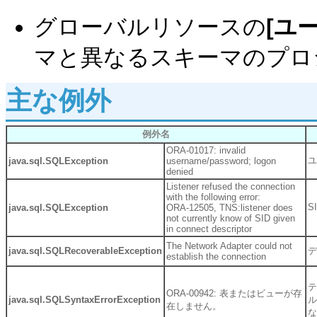
グローバルリソースの
[ユ
マと異なるスキーマのプロ
主な例外
例外名
ORA-01017: invalid
ユ
java.sql.SQLException
username/password; logon
denied
Listener refused the connection
with the following error:
S
java.sql.SQLException
ORA-12505, TNS:listener does
not currently know of SID given
in connect descriptor
The Network Adapter could not
java.sql.SQLRecoverableException
デ
establish the connection
テ
ORA-00942: 表またはビューが存
java.sql.SQLSyntaxErrorException
ル
在しません。
な