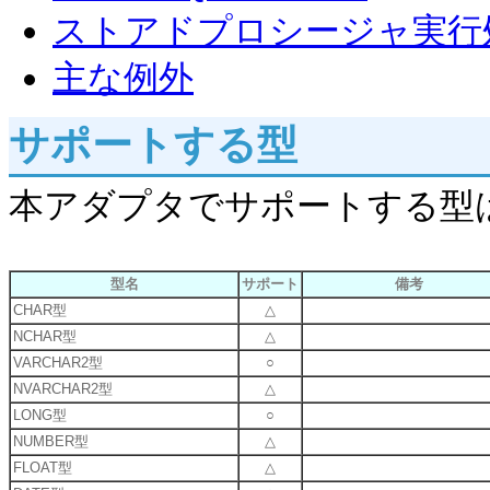
ストアドプロシージャ実行
主な例外
サポートする型
本アダプタでサポートする型
型名
サポート
備考
CHAR型
△
NCHAR型
△
VARCHAR2型
○
NVARCHAR2型
△
LONG型
○
NUMBER型
△
FLOAT型
△