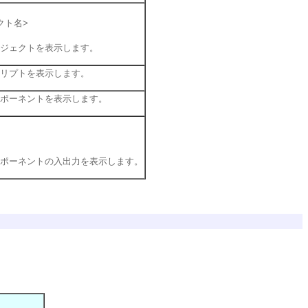
クト名>
ジェクトを表示します。
リプトを表示します。
ポーネントを表示します。
ポーネントの入出力を表示します。