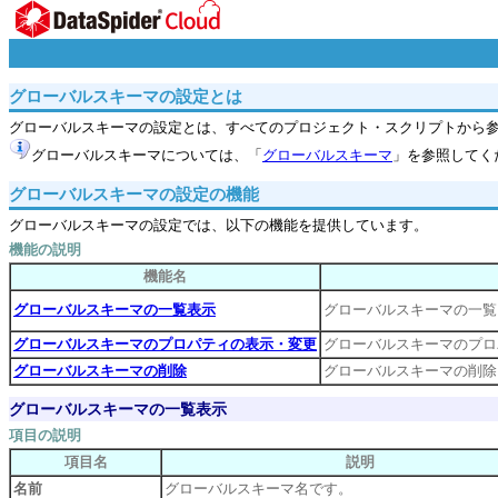
グローバルスキーマの設定とは
グローバルスキーマの設定とは、すべてのプロジェクト・スクリプトから
グローバルスキーマについては、「
グローバルスキーマ
」を参照してく
グローバルスキーマの設定の機能
グローバルスキーマの設定では、以下の機能を提供しています。
機能の説明
機能名
グローバルスキーマの一覧表示
グローバルスキーマの一覧
グローバルスキーマのプロパティの表示・変更
グローバルスキーマのプロ
グローバルスキーマの削除
グローバルスキーマの削除
グローバルスキーマの一覧表示
項目の説明
項目名
説明
名前
グローバルスキーマ名です。