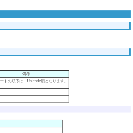
備考
ートの順序は、Unicode順となります。