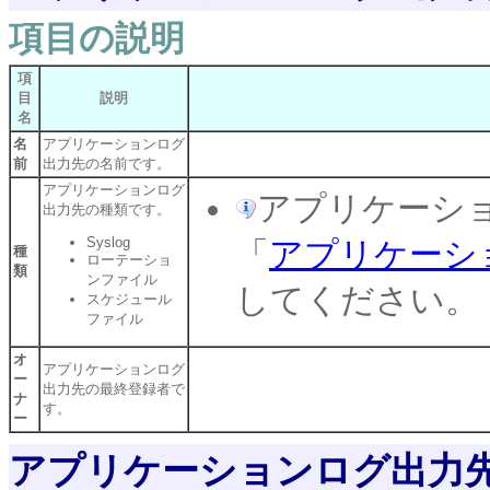
項目の説明
項
目
説明
名
名
アプリケーションログ
前
出力先の名前です。
アプリケーションログ
アプリケーシ
出力先の種類です。
Syslog
「
アプリケーシ
種
ローテーショ
類
ンファイル
してください。
スケジュール
ファイル
オ
アプリケーションログ
ー
出力先の最終登録者で
ナ
す。
ー
アプリケーションログ出力