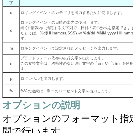
字
c
ロギングイベントのカテゴリを出力するために使用します。
ロギングイベントの日時の出力に使用します。
続く{}括弧内に指定する文字列で、日付の表示形式を指定できま
d
たとえば、
%d{HH:mm:ss,SSS}
や
%d{dd MMM yyyy HH:mm:
す。
m
ロギングイベントで設定されたメッセージを出力します。
プラットフォーム依存の改行文字を出力します。
n
この変換文字は、移植性のない改行文字の「\n」や「\r\n」
す。
p
ログレベルを出力します。
%
%%の連続は、単一のパーセント文字を出力します。
オプションの説明
オプションのフォーマット指
間で行います。