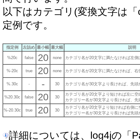
以下はカテゴリ(変換文字は「
定例です。
指定例
左詰め
最小幅
最大幅
説明
20
%20c
false
none
カテゴリ名が20文字に満たなければ左側
20
%-20c
true
none
カテゴリ名が20文字に満たなければ、
-
%.30c
-
30
カテゴリ名が30文字より長ければ、先頭
20
カテゴリ名が20文字より短ければ左に空
%20.30c
false
30
カテゴリー名が30文字より長ければ、先
20
カテゴリ名が20文字より短ければ右側に
%-20.30c
true
30
カテゴリー名が30文字より長ければ先頭
詳細については、log4jの「Patt