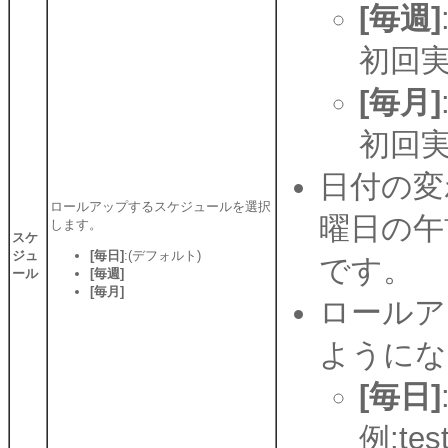
[毎週]
初回
[毎月]
初回
日付の変
ロールアップするスケジュールを選択
曜日の午
します。
スケ
ジュ
[毎日]
:(デフォルト)
です。
ール
[毎週]
[毎月]
ロールア
ようにな
[毎日]
例:test