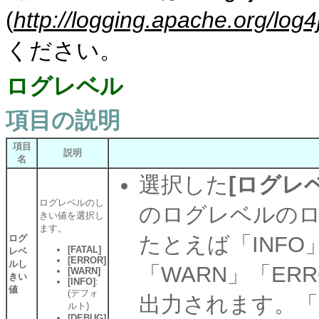
(
http://logging.apache.org/log4
ください。
ログレベル
項目の説明
項目
説明
名
選択した
[ログレ
ログレベルのし
のログレベルの
きい値を選択し
ます。
たとえば「INFO
ログ
[FATAL]
レベ
[ERROR]
ルし
「WARN」「ER
[WARN]
きい
[INFO]
:
値
(デフォ
出力されます。「
ルト)
[DEBUG]