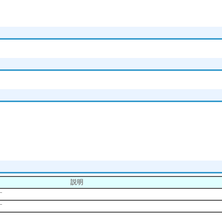
説明
す
す