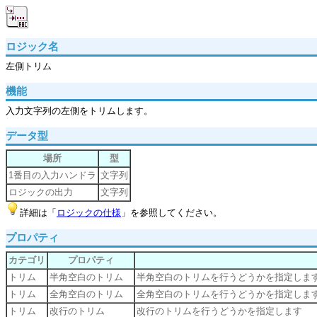
ロジック名
左側トリム
機能
入力文字列の左側をトリムします。
データ型
場所
型
1番目の入力ハンドラ
文字列
ロジックの出力
文字列
詳細は「
ロジックの仕様
」を参照してください。
プロパティ
カテゴリ
プロパティ
トリム
半角空白のトリム
半角空白のトリムを行うどうかを指定しま
トリム
全角空白のトリム
全角空白のトリムを行うどうかを指定しま
トリム
改行のトリム
改行のトリムを行うどうかを指定します