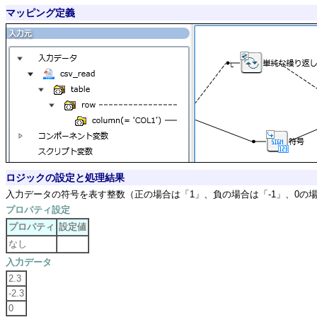
マッピング定義
ロジックの設定と処理結果
入力データの符号を表す整数（正の場合は「1」、負の場合は「-1」、0の
プロパティ設定
プロパティ
設定値
なし
入力データ
2.3
-2.3
0