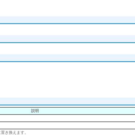
説明
に置き換えます。