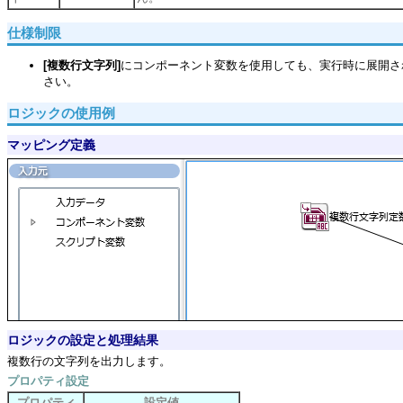
仕様制限
[複数行文字列]
にコンポーネント変数を使用しても、実行時に展開され
さい。
ロジックの使用例
マッピング定義
ロジックの設定と処理結果
複数行の文字列を出力します。
プロパティ設定
プロパティ
設定値