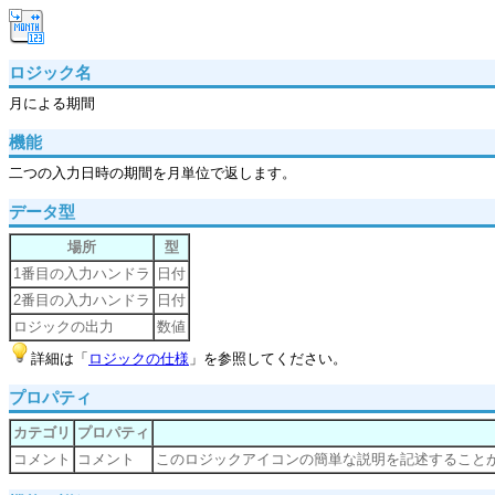
ロジック名
月による期間
機能
二つの入力日時の期間を月単位で返します。
データ型
場所
型
1番目の入力ハンドラ
日付
2番目の入力ハンドラ
日付
ロジックの出力
数値
詳細は「
ロジックの仕様
」を参照してください。
プロパティ
カテゴリ
プロパティ
コメント
コメント
このロジックアイコンの簡単な説明を記述すること