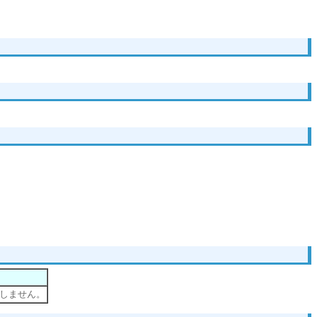
しません。