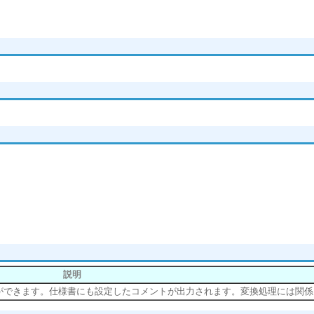
説明
ができます。仕様書にも設定したコメントが出力されます。変換処理には関係