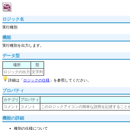
ロジック名
実行種別
機能
実行種別を出力します。
データ型
場所
型
ロジックの出力
文字列
詳細は「
ロジックの仕様
」を参照してください。
プロパティ
カテゴリ
プロパティ
コメント
コメント
このロジックアイコンの簡単な説明を記述すること
機能の詳細
種別の仕様について