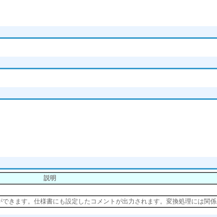
説明
ができます。仕様書にも設定したコメントが出力されます。変換処理には関係