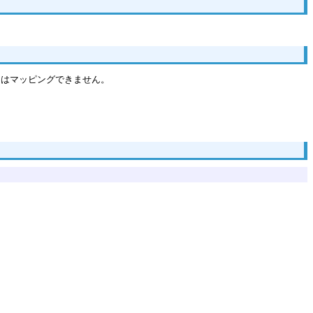
らはマッピングできません。