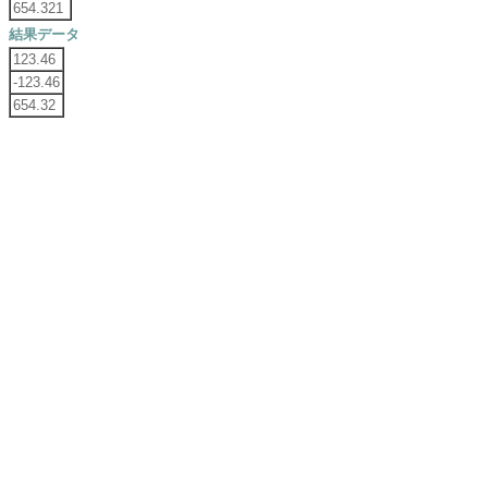
654.321
結果データ
123.46
-123.46
654.32