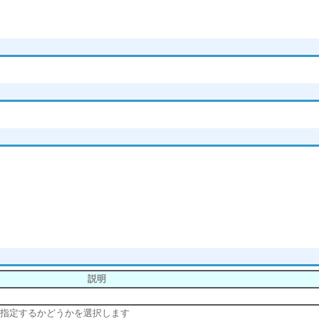
説明
接指定するかどうかを選択します