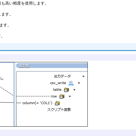
最も高い精度を使用します。
します。
ます。
す。