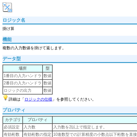
ロジック名
掛け算
機能
複数の入力数値を掛けて返します。
データ型
場所
型
1番目の入力ハンドラ
数値
2番目の入力ハンドラ
数値
ロジックの出力
数値
詳細は「
ロジックの仕様
」を参照してください。
プロパティ
カテゴリ
プロパティ
必須設定
入力数
入力数を2以上で指定します。
有効桁数
有効桁数の指定
10進数型での計算精度の小数点以下桁数を直