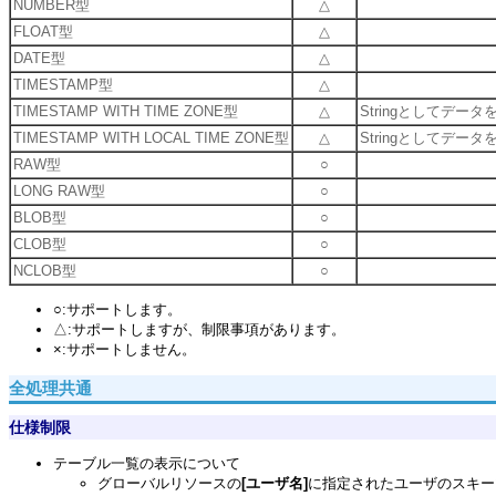
NUMBER型
△
FLOAT型
△
DATE型
△
TIMESTAMP型
△
TIMESTAMP WITH TIME ZONE型
△
Stringとしてデー
TIMESTAMP WITH LOCAL TIME ZONE型
△
Stringとしてデー
RAW型
○
LONG RAW型
○
BLOB型
○
CLOB型
○
NCLOB型
○
○:サポートします。
△:サポートしますが、制限事項があります。
×:サポートしません。
全処理共通
仕様制限
テーブル一覧の表示について
グローバルリソースの
[ユーザ名]
に指定されたユーザのスキー