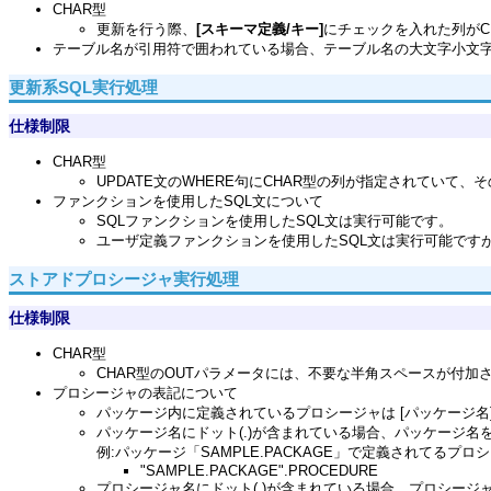
CHAR型
更新を行う際、
[スキーマ定義/キー]
にチェックを入れた列がC
テーブル名が引用符で囲われている場合、テーブル名の大文字小文
更新系SQL実行処理
仕様制限
CHAR型
UPDATE文のWHERE句にCHAR型の列が指定されてい
ファンクションを使用したSQL文について
SQLファンクションを使用したSQL文は実行可能です。
ユーザ定義ファンクションを使用したSQL文は実行可能です
ストアドプロシージャ実行処理
仕様制限
CHAR型
CHAR型のOUTパラメータには、不要な半角スペースが付加
プロシージャの表記について
パッケージ内に定義されているプロシージャは [パッケージ名]
パッケージ名にドット(.)が含まれている場合、パッケージ名を
例:パッケージ「SAMPLE.PACKAGE」で定義されてるプロシ
"SAMPLE.PACKAGE".PROCEDURE
プロシージャ名にドット(.)が含まれている場合、プロシージャ