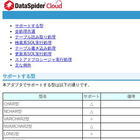
サポートする型
全処理共通
テーブル読み取り処理
検索系SQL実行処理
テーブル書き込み処理
更新系SQL実行処理
ストアドプロシージャ実行処理
主な例外
サポートする型
本アダプタでサポートする型は以下の通りです。
型名
サポート
備考
CHAR型
△
NCHAR型
△
VARCHAR2型
○
NVARCHAR2型
△
LONG型
○