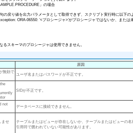
PLE.PROCEDURE」の場合
RN句の戻り値を出力パラメータとして取得できず、スクリプト実行時に以下
SQLException: ORA-06550: '<プロシージャ>'がプロシージャではないか、ま
なるスキーマのプロシージャは使用できません。
原因
ドが無効で
ユーザ名またはパスワードが不正です。
 the
SIDが不正です。
rrently
ptor
 not
データベースに接続できません。
在しませ
テーブルまたはビューが存在しないか、テーブルまたはビューの名
引用符で囲われていない可能性があります。