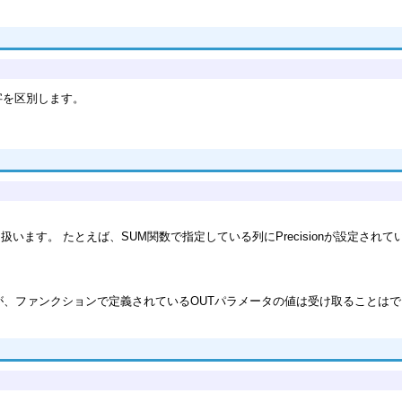
字を区別します。
データを扱います。 たとえば、SUM関数で指定している列にPrecisionが設定さ
が、ファンクションで定義されているOUTパラメータの値は受け取ることは