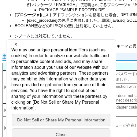
例:パッケージ「PACKAGE」で定義されてるプロシージャ「SAM
PACKAGE."SAMPLE.PROCEDURE"
[プロシージャ]
にストアドファンクションを指定した場合、RETU
[exec_procedure]の処理に失敗しました。原因:[java.sql.
BOOLEAN型などのPL/SQLの型には対応していません。
シノニムには対応していません。
グローバルリソースの
[ユーザ名]
に指定されたユーザのスキーマと異
主な例外
例外名
ORA-01017: ユーザー名/パスワー
す。ログオンは拒否されました。
Listener refused the connection with
java.sql.SQLException
following error:
ORA-12505, TNS:listener does not cu
know of SID given in connect descri
IOエラー: The Network Adapter could
java.sql.SQLRecoverableException
establish the connection
ORA-00942: 表またはビューが存
java.sql.SQLSyntaxErrorException
ん。