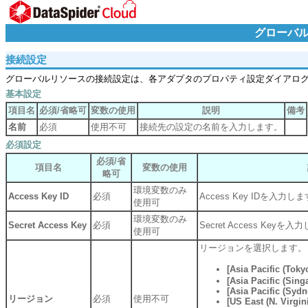
グローバ
接続設定
グローバルリソースの接続設定は、各アダプタのプロパティ設定ダイアロ
基本設定
項目名
必須/省略可
変数の使用
説明
備考
名前
必須
使用不可
接続先の設定の名前を入力します。
必須設定
必須/省
項目名
変数の使用
略可
環境変数のみ
Access Key ID
必須
Access Key IDを入力し
使用可
環境変数のみ
Secret Access Key
必須
Secret Access Keyを
使用可
リージョンを選択します。
[Asia Pacific (Toky
[Asia Pacific (Sing
[Asia Pacific (Sydn
リージョン
必須
使用不可
[US East (N. Virgini