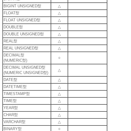
BIGINT UNSIGNED型
△
FLOAT型
△
FLOAT UNSIGNED型
△
DOUBLE型
△
DOUBLE UNSIGNED型
△
REAL型
△
REAL UNSIGNED型
△
DECIMAL型
○
(NUMERIC型)
DECIMAL UNSIGNED型
△
(NUMERIC UNSIGNED型)
DATE型
△
DATETIME型
△
TIMESTAMP型
△
TIME型
△
YEAR型
△
CHAR型
△
VARCHAR型
△
BINARY型
○