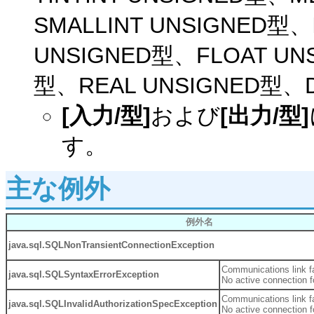
SMALLINT UNSIGNED型、
UNSIGNED型、FLOAT UN
型、REAL UNSIGNED型、D
[入力/型]
および
[出力/型]
す。
主な例外
例外名
java.sql.SQLNonTransientConnectionException
Communications link fa
java.sql.SQLSyntaxErrorException
No active connection f
Communications link fa
java.sql.SQLInvalidAuthorizationSpecException
No active connection f