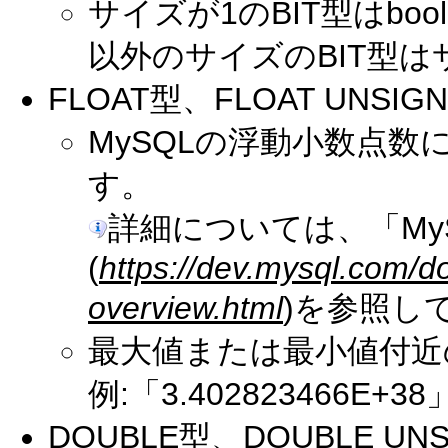
サイズが1のBIT型はbo
以外のサイズのBIT型
FLOAT型、FLOAT UNSIG
MySQLの浮動小数点
す。
詳細については、「My
(
https://dev.mysql.com/d
overview.html
)を参照し
最大値または最小値付近
例:「3.402823466
DOUBLE型、DOUBLE UN