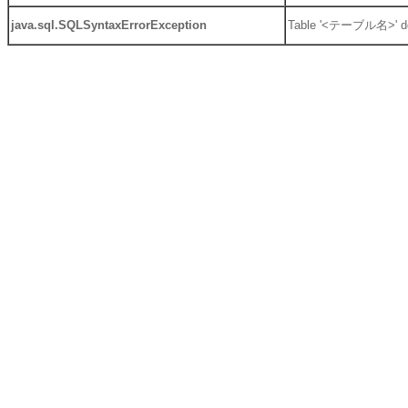
java.sql.SQLSyntaxErrorException
Table '<テーブル名>' doe