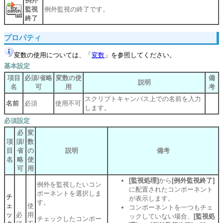
例外
監視
例外監視の終了です。
終了
プロパティ
変数の使用については、「
変数
」を参照してください。
基本設定
項目
必須/省略
変数の使
備
説明
名
可
用
考
スクリプトキャンバス上での名前を入力
名前
必須
使用不可
します。
必須設定
必
変
項
須/
数
目
省
の
説明
備考
名
略
使
可
用
[監視処理]
から
[例外監視終了]
例外を監視したいコン
に配置されたコンポーネント
ポーネントを選択しま
チ
が表示します。
す。
ェ
使
コンポーネントを一つもチェ
ッ
必
用
ックしていない場合、
[監視処
チェックしたコンポー