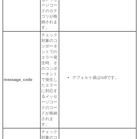
ージコー
ドのカテ
ゴリが格
納されま
す。
チェック
対象のコ
ンポーネ
ントでの
エラー発
生時、そ
のコンポ
ーネント
デフォルト値はnullです。
message_code
で発生し
たエラー
に対応す
るメッセ
ージコー
ドのコー
ドが格納
されま
す。
チェック
対象のコ