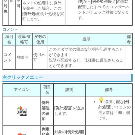
ク
須
不
理]
から
[例外監視終了]
の間に
ネントの処理中に例外
対
可
配置したすべてのコンポーネ
が発生した場合、この
象
ントがチェック対象になりま
[例外処理]
例外処理を実
す。
行します。
コメント
項目
必須/省
変数の
備
説明
名
略可
使用
考
このアダプタの簡単な説明を記述すること
コメ
使用不
ができます。
省略可
ント
可
説明を記述すると、仕様書に反映させるこ
とができます。
右クリックメニュー
項目
アイコン
説明
備考
名
追加可能な
[例
例外
外処理]
アイコンの
処理
[例外処理]
を追加
最大数は「98」個
の追
します。
です。
加
判定
対象の
[例外処理]
順序