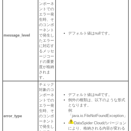
ンポーネ
ントでの
エラー発
生時、そ
のコンポ
ーネント
デフォルト値はnullです。
message_level
で発生し
たエラー
に対応す
るメッセ
ージコー
ドの重要
度が格納
されま
す。
チェック
対象のコ
デフォルト値はnullです。
ンポーネ
例外の種類は、以下のような形式
ントでの
となります。
エラー発
例:
生時、そ
「java.io.FileNotFoundException」
error_type
のコンポ
ーネント
DataSpider Cloudのバージョン
で発生し
により、格納される内容が変わる