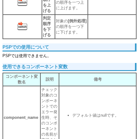
の順序を一つ上
を上
に上げます。
げる
判定
対象の
[例外処理]
順序
の順序を一つ下
を下
に下げます。
げる
PSPでの使用について
PSPでは使用できません。
使用できるコンポーネント変数
コンポーネント変
説明
備考
数名
チェック
対象のコ
ンポーネ
ントでの
エラー発
デフォルト値はnullです。
component_name
生時、そ
のコンポ
ーネント
の名前が