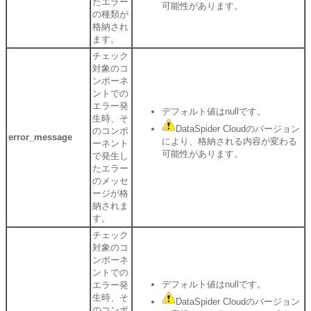
たエラー
可能性があります。
の種類が
格納され
ます。
チェック
対象のコ
ンポーネ
ントでの
エラー発
デフォルト値はnullです。
生時、そ
DataSpider Cloudのバージョン
のコンポ
error_message
により、格納される内容が変わる
ーネント
可能性があります。
で発生し
たエラー
のメッセ
ージが格
納されま
す。
チェック
対象のコ
ンポーネ
ントでの
デフォルト値はnullです。
エラー発
生時、そ
DataSpider Cloudのバージョン
のコンポ