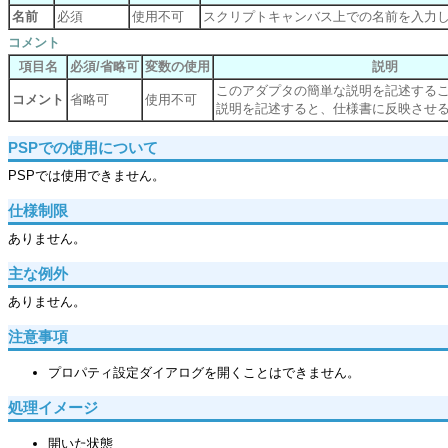
名前
必須
使用不可
スクリプトキャンバス上での名前を入力
コメント
項目名
必須/省略可
変数の使用
説明
このアダプタの簡単な説明を記述する
コメント
省略可
使用不可
説明を記述すると、仕様書に反映させ
PSPでの使用について
PSPでは使用できません。
仕様制限
ありません。
主な例外
ありません。
注意事項
プロパティ設定ダイアログを開くことはできません。
処理イメージ
開いた状態