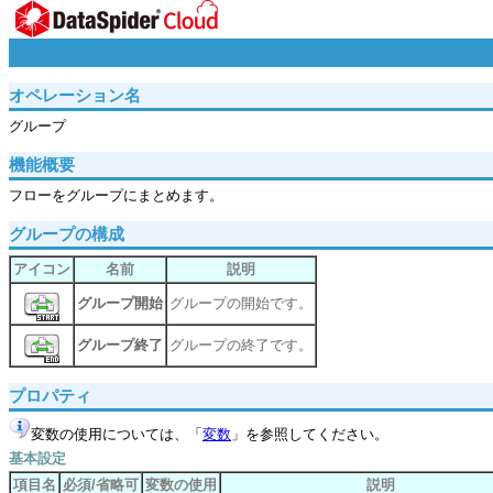
オペレーション名
グループ
機能概要
フローをグループにまとめます。
グループの構成
アイコン
名前
説明
グループ開始
グループの開始です。
グループ終了
グループの終了です。
プロパティ
変数の使用については、「
変数
」を参照してください。
基本設定
項目名
必須/省略可
変数の使用
説明