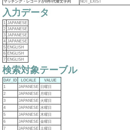
マッチング・レコードが0件/代替文字列
NOT_EXIST
入力データ
1
JAPANESE
2
JAPANESE
3
JAPANESE
4
JAPANESE
5
ENGLISH
6
ENGLISH
7
ENGLISH
検索対象テーブル
DAY_ID
LOCALE
VALUE
1
JAPANESE
日曜日
2
JAPANESE
月曜日
3
JAPANESE
火曜日
4
JAPANESE
水曜日
5
JAPANESE
木曜日
6
JAPANESE
金曜日
7
JAPANESE
土曜日