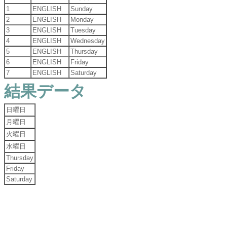
1
ENGLISH
Sunday
2
ENGLISH
Monday
3
ENGLISH
Tuesday
4
ENGLISH
Wednesday
5
ENGLISH
Thursday
6
ENGLISH
Friday
7
ENGLISH
Saturday
結果データ
日曜日
月曜日
火曜日
水曜日
Thursday
Friday
Saturday