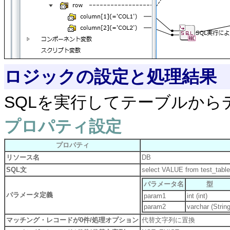
ロジックの設定と処理結果
SQLを実行してテーブルから
プロパティ設定
プロパティ
リソース名
DB
SQL文
select VALUE from test_tab
パラメータ名
型
パラメータ定義
param1
int (int)
param2
varchar (String
マッチング・レコードが0件/処理オプション
代替文字列に置換