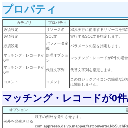
プロパティ
カテゴリ
プロパティ
必須設定
リソース名
SQL実行に使用するリソースを指
必須設定
SQL文
実行するSQL文を指定します。
パラメータ定
必須設定
パラメータの型を指定します。
義
マッチング・レコードが
処理オプショ
マッチング・レコードが0件の場
0件
ン
マッチング・レコードが
代替文字列
代替文字列を指定します。
0件
このロジックアイコンの簡単な説
コメント
コメント
は関係しません。
マッチング・レコードが0件
オプション
以下の例外を発生させます。
例外を発生させる
com.appresso.ds.vp.mapper.fastconverter.NoSuchR