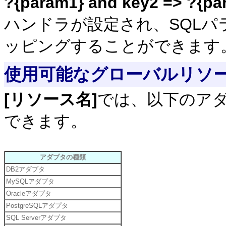
?{param1} and key2 => ?{pa
ハンドラが設定され、SQLパラメ
ッピングすることができます
使用可能なグローバルリソ
[リソース名]
では、以下のア
できます。
アダプタの種類
DB2アダプタ
MySQLアダプタ
Oracleアダプタ
PostgreSQLアダプタ
SQL Serverアダプタ