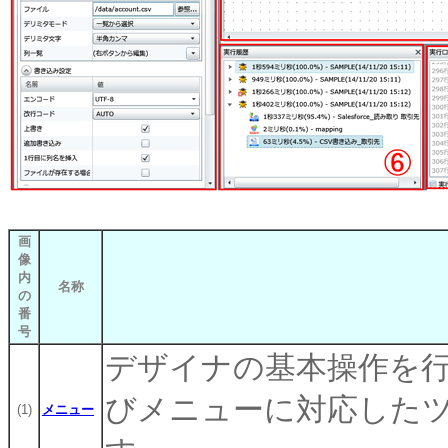
画
像
内
名称
の
番
号
デザイナの基本操作を
びメニューに対応した
(1)
メニュー