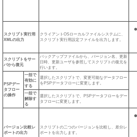
スクリプト実行用
クライアントOSローカルファイルシステムに、
XMLの出力
スクリプト実行用設定ファイルを出力します。
バックアップファイルから、バージョン名、更新
スクリプトをサー
日時、更新ユーザを参照してスクリプトの復元を
バから復元
行います。
一括で
選択したスクリプトで、変更可能なデータフロー
有効に
をPSPデータフローに変更します。
PSPデー
する
タフロー
一括で
の操作
選択したスクリプトで、PSPデータフローをデー
解除す
タフローに変更します。
る
バージョン比較レ
スクリプトの二つのバージョンを比較し、差分レ
ポートの出力
ポートを出力します。