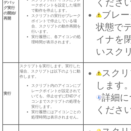
くださ
デバッ
ークポイントを設定した場所
グ実行
で動作を停止します。
ブレー
の開始/
スクリプトの実行がブレーク
再開
ポイントで停止している場
状態で
合、スクリプトの動作再開を
行います。
イナを
実行履歴に、各アイコンの処
理時間が表示されます。
いスク
スクリプトを実行します。実行した
スクリ
場合、スクリプトは以下のように動
作します。
します
スクリプト内のアイコンにブ
レークポイントが設定されて
実行
詳細に
いても、停止せずにENDアイ
コンまでスクリプトの処理を
実行します。
くださ
実行履歴にはアイコンごとの
処理時間は表示されません。