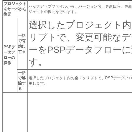
プロジェクト
バックアップファイルから、バージョン名、更新日時、更新
をサーバから
ジェクトの復元を行います。
復元
選択したプロジェクト内
リプトで、変更可能なデ
一括
で有
効に
ーをPSPデータフロー
PSPデ
する
ータフ
ローの
す。
操作
一括
で解
選択したプロジェクト内の全スクリプトで、PSPデータフ
除す
更します。
る