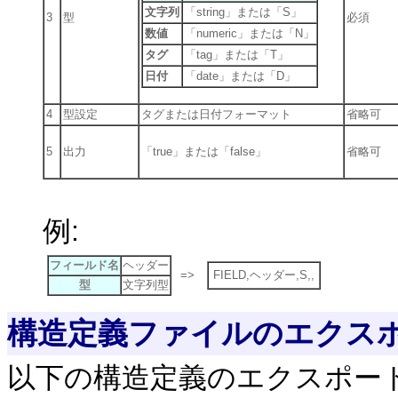
文字列
「string」または「S」
3
型
必須
数値
「numeric」または「N」
タグ
「tag」または「T」
日付
「date」または「D」
4
型設定
タグまたは日付フォーマット
省略可
5
出力
「true」または「false」
省略可
例:
フィールド名
ヘッダー
=>
FIELD,ヘッダー,S,,
型
文字列型
構造定義ファイルのエクス
以下の構造定義のエクスポー