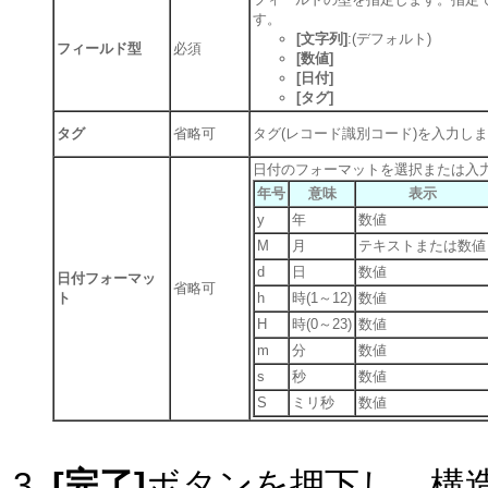
す。
[文字列]
:(デフォルト)
フィールド型
必須
[数値]
[日付]
[タグ]
タグ
省略可
タグ(レコード識別コード)を入力し
日付のフォーマットを選択または入
年号
意味
表示
y
年
数値
M
月
テキストまたは数値
d
日
数値
日付フォーマッ
省略可
ト
h
時(1～12)
数値
H
時(0～23)
数値
m
分
数値
s
秒
数値
S
ミリ秒
数値
[完了]
ボタンを押下し、構