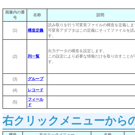
画像内の番
名称
説明
号
読み取りを行う可変長ファイルの構造を定義しま
(1)
構造定義
可変長アダプタはこの定義にそってファイルを読
す。
出力データの構造を設定します。
列一覧
この設定により必要な情報だけを取り出すことが
(2)
す。
グループ
(3)
レコード
(4)
フィール
(5)
ド
右クリックメニューから
構造
右クリックメニュー
名称