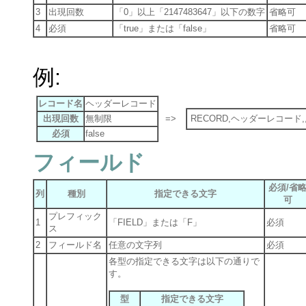
3
出現回数
「0」以上「2147483647」以下の数字
省略可
4
必須
「true」または「false」
省略可
例:
レコード名
ヘッダーレコード
出現回数
無制限
=>
RECORD,ヘッダーレコード,
必須
false
フィールド
必須/省
列
種別
指定できる文字
可
プレフィック
1
「FIELD」または「F」
必須
ス
2
フィールド名
任意の文字列
必須
各型の指定できる文字は以下の通りで
す。
型
指定できる文字