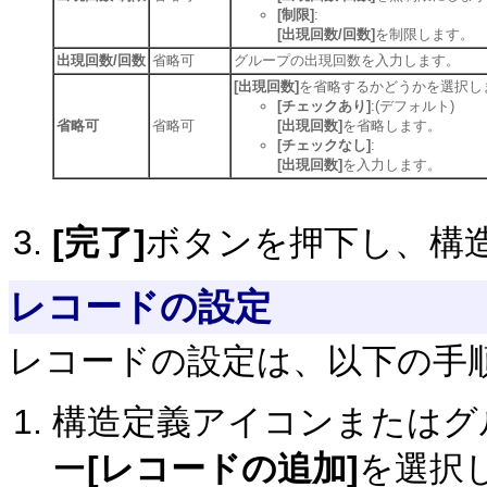
[制限]
:
[出現回数/回数]
を制限します。
出現回数/回数
省略可
グループの出現回数を入力します。
[出現回数]
を省略するかどうかを選択し
[チェックあり]
:(デフォルト)
省略可
省略可
[出現回数]
を省略します。
[チェックなし]
:
[出現回数]
を入力します。
[完了]
ボタンを押下し、構
レコードの設定
レコードの設定は、以下の手
構造定義アイコンまたはグ
ー
[レコードの追加]
を選択