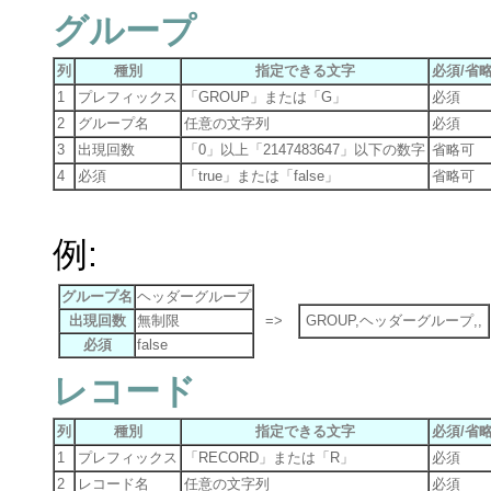
グループ
列
種別
指定できる文字
必須/省
1
プレフィックス
「GROUP」または「G」
必須
2
グループ名
任意の文字列
必須
3
出現回数
「0」以上「2147483647」以下の数字
省略可
4
必須
「true」または「false」
省略可
例:
グループ名
ヘッダーグループ
出現回数
無制限
=>
GROUP,ヘッダーグループ,,
必須
false
レコード
列
種別
指定できる文字
必須/省
1
プレフィックス
「RECORD」または「R」
必須
2
レコード名
任意の文字列
必須